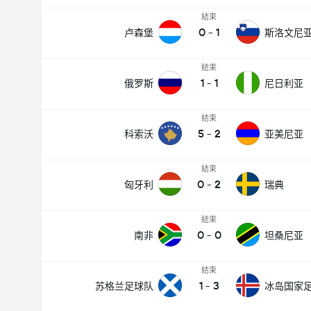
結束
0
-
1
卢森堡
斯洛文尼
結束
1
-
1
俄罗斯
尼日利亚
結束
5
-
2
科索沃
亚美尼亚
結束
0
-
2
匈牙利
瑞典
結束
0
-
0
南非
坦桑尼亚
結束
1
-
3
苏格兰足球队
冰岛国家