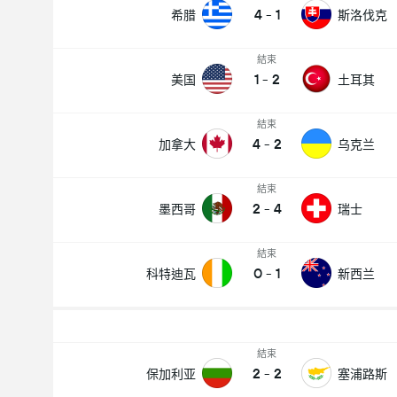
4
-
1
希腊
斯洛伐克
結束
1
-
2
美国
土耳其
結束
4
-
2
加拿大
乌克兰
結束
2
-
4
墨西哥
瑞士
結束
0
-
1
科特迪瓦
新西兰
結束
2
-
2
保加利亚
塞浦路斯