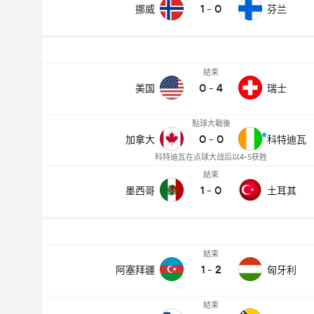
1
-
0
挪威
芬兰
結束
0
-
4
美国
瑞士
點球大戰後
0
-
0
加拿大
科特迪瓦
科特迪瓦在点球大战后以4-5获胜
結束
1
-
0
墨西哥
土耳其
結束
1
-
2
阿塞拜疆
匈牙利
結束