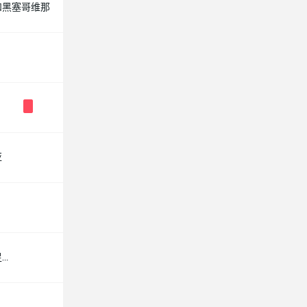
和黑塞哥维那
亚
冰岛国家足球队