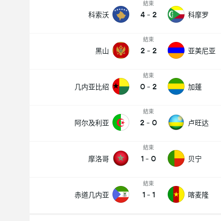
結束
4
-
2
科索沃
科摩罗
結束
2
-
2
黑山
亚美尼亚
結束
0
-
2
几内亚比绍
加蓬
結束
2
-
0
阿尔及利亚
卢旺达
結束
1
-
0
摩洛哥
贝宁
結束
1
-
1
赤道几内亚
喀麦隆