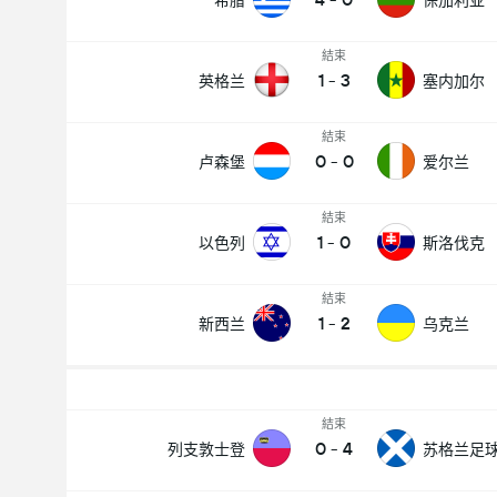
希腊
保加利亚
結束
1
-
3
英格兰
塞内加尔
結束
0
-
0
卢森堡
爱尔兰
結束
1
-
0
以色列
斯洛伐克
結束
1
-
2
新西兰
乌克兰
結束
0
-
4
列支敦士登
苏格兰足