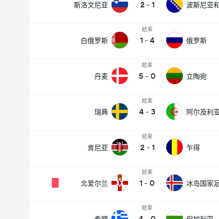
2
-
1
斯洛文尼亚
波斯尼亚
結束
1
-
4
白俄罗斯
俄罗斯
結束
5
-
0
丹麦
立陶宛
結束
4
-
3
瑞典
阿尔及利
結束
2
-
1
肯尼亚
乍得
結束
1
-
0
北爱尔兰
結束
4
-
0