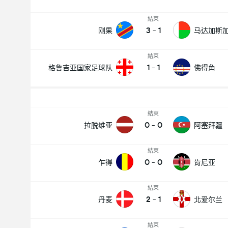
結束
3
-
1
刚果
马达加斯
結束
1
-
1
格鲁吉亚国家足球队
佛得角
結束
0
-
0
拉脱维亚
阿塞拜疆
結束
0
-
0
乍得
肯尼亚
結束
2
-
1
丹麦
北爱尔兰
結束