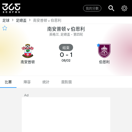
我的分數
足球
足總盃
南安普顿 v 伯恩利
南安普顿 v 伯恩利
英格兰, 足總盃 - 第四轮
結束
0
-
1
08/02
南安普顿
伯恩利
比賽
陣容
統計
面對面
Ad