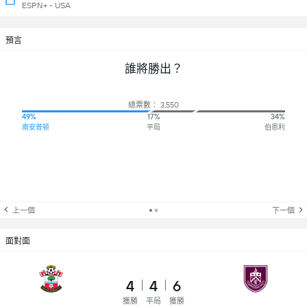
ESPN+ - USA
預言
誰將勝出？
總票數： 3,550
49%
17%
34%
南安普顿
平局
伯恩利
上一個
下一個
面對面
4
4
6
獲勝
平局
獲勝