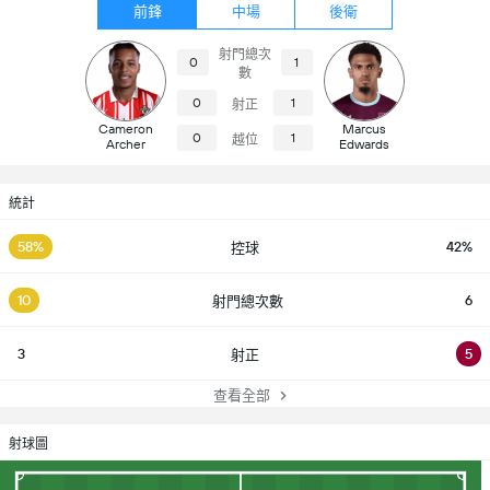
前鋒
中場
後衛
射門總次
0
1
數
0
1
射正
Cameron
Marcus
0
1
越位
Archer
Edwards
統計
58%
42%
控球
10
6
射門總次數
3
5
射正
查看全部
射球圖