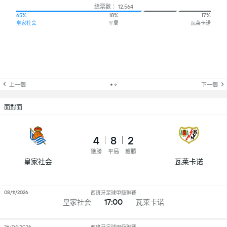
總票數： 12,564
65%
18%
17%
皇家社会
平局
瓦莱卡诺
上一個
下一個
面對面
4
8
2
獲勝
平局
獲勝
皇家社会
瓦莱卡诺
08/11/2026
西班牙足球甲級聯賽
17:00
皇家社会
瓦莱卡诺
26/04/2026