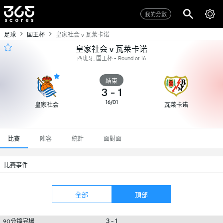
我的分數
足球
国王杯
皇家社会 v 瓦莱卡诺
皇家社会 v 瓦莱卡诺
西班牙, 国王杯 - Round of 16
結束
3
-
1
16/01
皇家社会
瓦莱卡诺
比賽
陣容
統計
面對面
比賽事件
全部
頂部
3 - 1
90分鐘完場