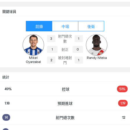
關鍵球員
前鋒
中場
後衛
射門總次
3
1
數
1
0
射正
Mikel
Randy Nteka
被封堵射
2
1
Oyarzabal
門
統計
49%
51%
控球
1.18
1.19
預期進球
14
12
射門總次數