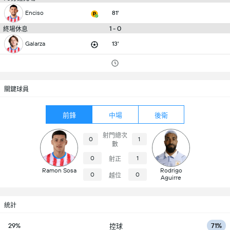
Enciso
81'
1 - 0
終場休息
Galarza
13'
關鍵球員
前鋒
中場
後衛
射門總次
0
1
數
0
1
射正
Ramon Sosa
Rodrigo
0
0
越位
Aguirre
統計
29%
71%
控球