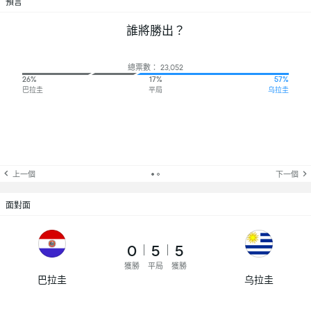
預言
誰將勝出？
總票數： 23,052
26%
17%
57%
巴拉圭
平局
乌拉圭
上一個
下一個
面對面
0
5
5
獲勝
平局
獲勝
巴拉圭
乌拉圭