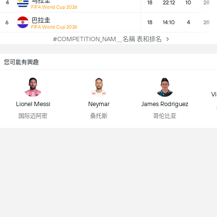
乌拉圭
4
18
22:12
10
28
FIFA World Cup 2026
巴拉圭
6
18
14:10
4
28
FIFA World Cup 2026
#COMPETITION_NAM＿名稱 表和排名
您可能有興趣
Vi
Lionel Messi
Neymar
James Rodriguez
国际迈阿密
桑托斯
哥伦比亚