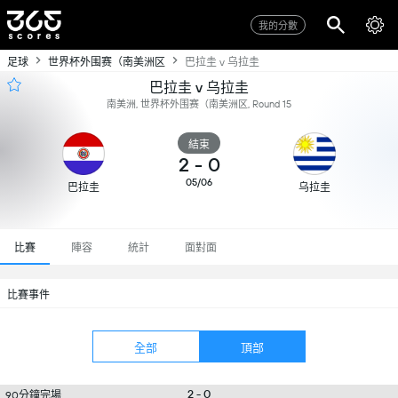
我的分數
足球
世界杯外围赛（南美洲区
巴拉圭 v 乌拉圭
巴拉圭 v 乌拉圭
南美洲, 世界杯外围赛（南美洲区, Round 15
結束
2
-
0
05/06
巴拉圭
乌拉圭
比賽
陣容
統計
面對面
比賽事件
全部
頂部
2 - 0
90分鐘完場