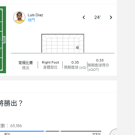
Luis Diaz
24'
球門
0.33
Right Foot
0.35
常規比賽
預期進球得分
身體部位
預期進球 (xG)
情況
(xGOT)
將勝出？
數： 65,186
8%
22%