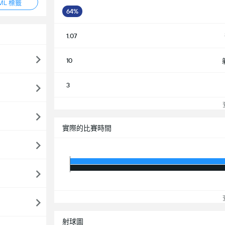
ML 標籤
64%
1.07
10
3
查
實際的比賽時間
查
射球圖