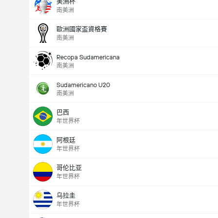
美洲杯
南美洲
歐洲國家盃資格賽
南美洲
Recopa Sudamericana
南美洲
Sudamericano U20
南美洲
巴西
年世界杯
阿根廷
年世界杯
全場總得分 (2.5)
哥伦比亚
年世界杯
乌拉圭
總票數： 8,086
年世界杯