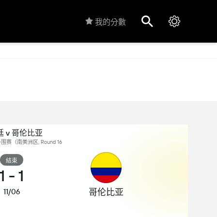
我的分數
 v 哥伦比亚
赛（南美洲区, Round 16
結束
1
-
1
哥伦比亚
11/06