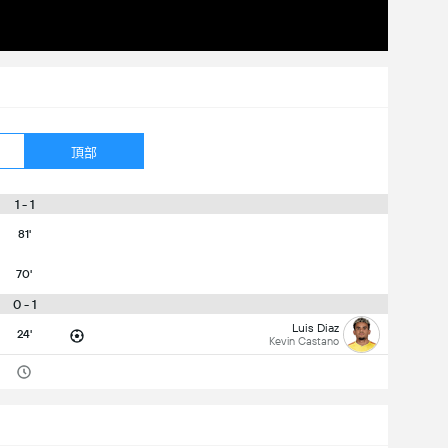
頂部
1 - 1
81'
70'
0 - 1
Luis Diaz
24'
Kevin Castano