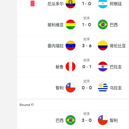
1
-
0
厄瓜多尔
阿根廷
結束
1
-
0
玻利维亚
巴西
結束
3
-
6
委内瑞拉
哥伦比亚
結束
0
-
1
秘鲁
巴拉圭
結束
0
-
0
智利
乌拉圭
Round 17
結束
3
-
0
巴西
智利