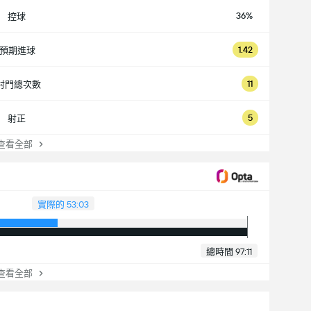
36%
控球
1.42
預期進球
11
射門總次數
5
射正
看全部
實際的 53:03
總時間 97:11
看全部