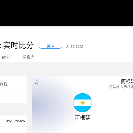
 实时比分
关注
33.33M
統計
洞察力
阿根廷
賽程
南美洲, 世界杯外围
阿根廷
09/09/2025