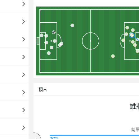
預言
誰
總票
69%
70%