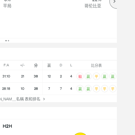
平局
哥伦比亚
F:A
+/-
D
L
分
贏
比分表
31:10
21
38
12
2
4
輸
贏
平
贏
贏
28:18
10
28
7
7
4
贏
贏
平
平
平
ON_NAM＿名稱 表和排名
H2H