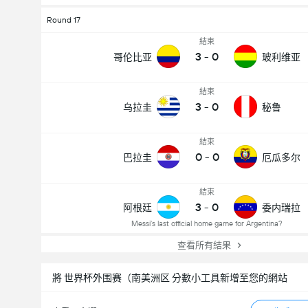
Round 17
結束
3
-
0
哥伦比亚
玻利维亚
結束
3
-
0
乌拉圭
秘鲁
結束
0
-
0
巴拉圭
厄瓜多尔
結束
3
-
0
阿根廷
委内瑞拉
Messi's last official home game for Argentina?
查看所有結果
將 世界杯外围赛（南美洲区 分數小工具新增至您的網站