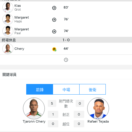
Klas
83'
Grot
Margaret
76'
Haps
Margaret
74'
Paal
1 - 0
終場休息
Chery
44'
關鍵球員
前鋒
中場
後衛
射門總次
5
0
數
1
0
射正
Tjaronn Chery
Rafael Tejada
0
0
越位