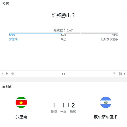
預言
誰將勝出？
總票數： 2,671
50%
16%
34%
苏里南
平局
厄尔萨尔瓦多
上一個
下一個
面對面
1
1
2
獲勝
平局
獲勝
苏里南
厄尔萨尔瓦多