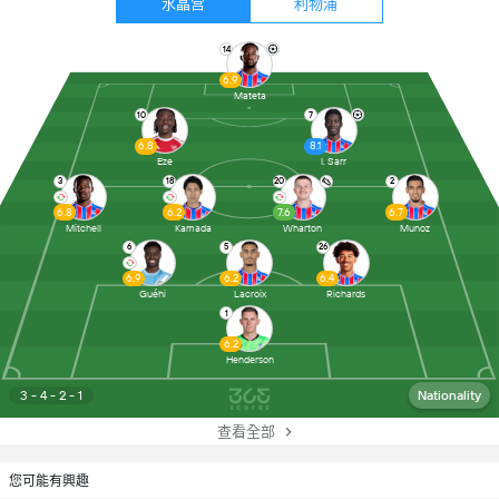
水晶宫
利物浦
14
6.9
Mateta
10
7
6.8
8.1
Eze
I. Sarr
3
18
20
2
6.8
6.2
7.6
6.7
Mitchell
Kamada
Wharton
Munoz
6
5
26
6.9
6.2
6.4
Guéhi
Lacroix
Richards
1
6.2
Henderson
3 - 4 - 2 - 1
Nationality
查看全部
您可能有興趣