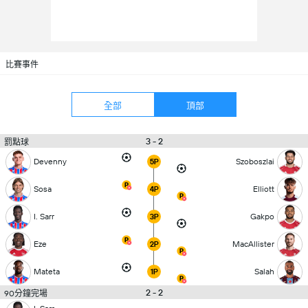
比賽事件
全部
頂部
3 - 2
罰點球
Devenny
Szoboszlai
5P
Sosa
Elliott
4P
I. Sarr
Gakpo
3P
Eze
MacAllister
2P
Mateta
Salah
1P
2 - 2
90分鐘完場