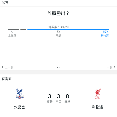
預言
誰將勝出？
總票數： 49,631
11%
7%
82%
水晶宫
平局
利物浦
上一個
下一個
面對面
3
3
8
獲勝
平局
獲勝
水晶宫
利物浦