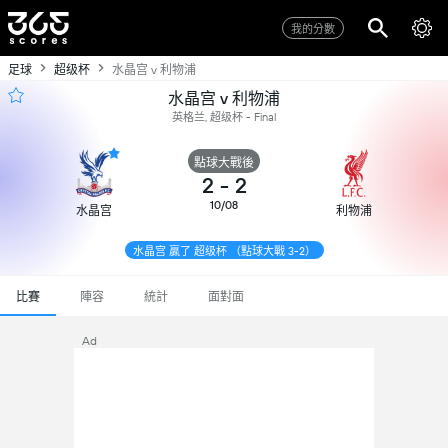
我的分數
足球
超级杯
水晶宫 v 利物浦
水晶宫 v 利物浦
英格兰, 超级杯 - Final
點球大戰後
2
-
2
10/08
水晶宫
利物浦
水晶宫 贏了 超级杯 （點球大戰 3-2）
比賽
陣容
統計
面對面
Ad