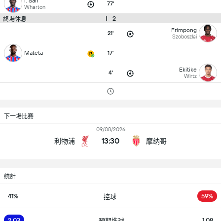
I. Sarr
77'
Wharton
1 - 2
終場休息
Frimpong
21'
Szoboszlai
Mateta
17'
Ekitike
4'
Wirtz
下一場比賽
09/08/2026
13:30
利物浦
摩纳哥
統計
41%
59%
控球
2.03
1.08
預期進球