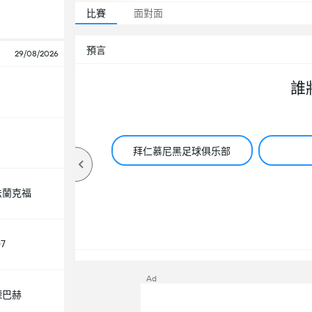
比賽
面對面
預言
29/08/2026
誰
拜仁慕尼黑足球俱乐部
法蘭克福
7
Ad
德巴赫