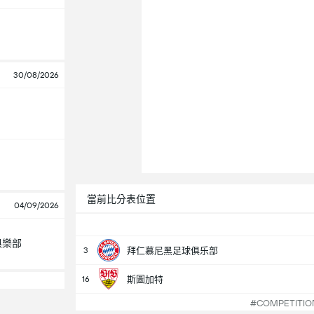
30/08/2026
當前比分表位置
04/09/2026
俱樂部
3
拜仁慕尼黑足球俱乐部
16
斯圖加特
#COMPETITI