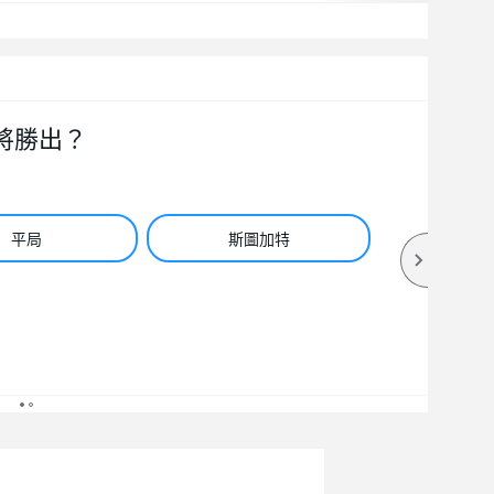
將勝出？
平局
斯圖加特