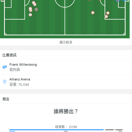
顯示較多
比賽資訊
Frank Willenborg
裁判員
Allianz Arena
容量: 75,024
預言
誰將勝出？
總票數： 21,198