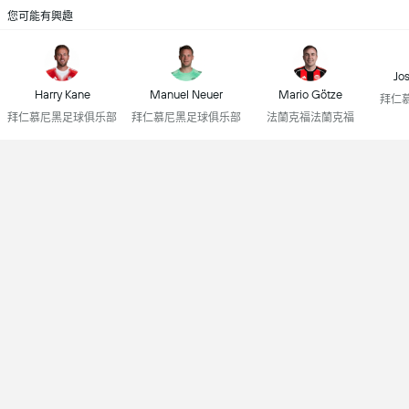
您可能有興趣
Jo
Harry Kane
Manuel Neuer
Mario Götze
拜仁
拜仁慕尼黑足球俱乐部
拜仁慕尼黑足球俱乐部
法蘭克福法蘭克福