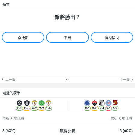
預言
誰將勝出？
桑托斯
平局
博塔福戈
上一個
下一個
最近的表單
0
-
1
0
-
0
4
-
2
2
-
2
1
-
4
0
-
1
0
-
0
2
-
1
2
-
1
1
-
3
最近 5 場比賽
最近 5 場比賽
3 (60%)
3 (60%)
贏得比賽