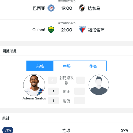
09/08/2026
19:00
巴西亚
达伽马
09/08/2026
21:00
Cuiabá
福塔雷萨
關鍵球員
前鋒
中場
後衛
射門總次
5
數
1
射正
Ademir Santos
1
射偏
統計
71%
29%
控球