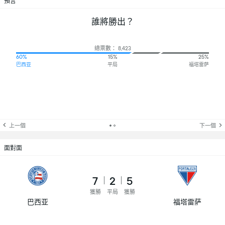
預言
誰將勝出？
總票數： 8,423
60%
15%
25%
巴西亚
平局
福塔雷萨
上一個
下一個
面對面
7
2
5
獲勝
平局
獲勝
巴西亚
福塔雷萨