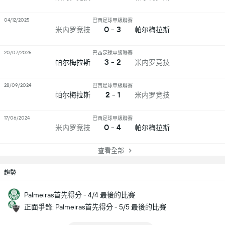
04/12/2025
巴西足球甲級聯賽
0 - 3
米内罗竞技
帕尔梅拉斯
20/07/2025
巴西足球甲級聯賽
3 - 2
帕尔梅拉斯
米内罗竞技
28/09/2024
巴西足球甲級聯賽
2 - 1
帕尔梅拉斯
米内罗竞技
17/06/2024
巴西足球甲級聯賽
0 - 4
米内罗竞技
帕尔梅拉斯
查看全部
趨勢
Palmeiras首先得分 - 4/4 最後的比賽
正面爭鋒: Palmeiras首先得分 - 5/5 最後的比賽