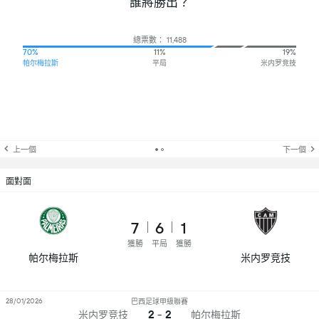
誰將勝出？
總票數： 11,488
70%
11%
19%
帕尔梅拉斯
平局
米内罗竞技
上一個
下一個
面對面
7
6
1
獲勝
平局
獲勝
帕尔梅拉斯
米内罗竞技
28/01/2026
巴西足球甲級聯賽
2 - 2
米内罗竞技
帕尔梅拉斯