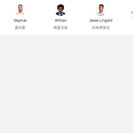
Neymar
Willian
Jesse Lingard
桑托斯
格雷米奥
科林蒂安足