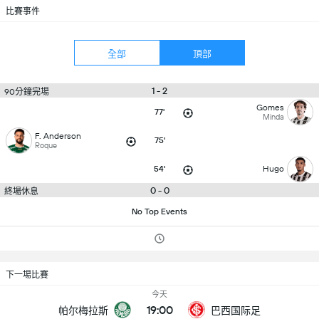
比賽事件
全部
頂部
1 - 2
90分鐘完場
Gomes
77'
Minda
F. Anderson
75'
Roque
54'
Hugo
0 - 0
終場休息
No Top Events
下一場比賽
今天
19:00
帕尔梅拉斯
巴西国际足