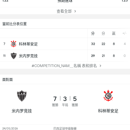
1.22
1.23
預期進球
查看全部
當前比分表位置
+/-
分
分
贏
7
科林蒂安足
32
22
8
4
11
米内罗竞技
29
21
8
0
#COMPETITION_NAM＿名稱 表和排名
面對面
7
3
5
獲勝
平局
獲勝
米内罗竞技
科林蒂安足
24/05/2026
巴西足球甲級聯賽