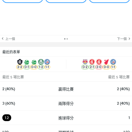
上一個
下一個
最近的表單
2
-
2
0
-
1
0
-
0
1
-
2
1
-
1
0
-
2
2
-
1
2
-
0
0
-
0
1
-
1
最近 5 場比賽
最近 5 場比賽
2 (40%)
2 (40%)
贏得比賽
3 (60%)
2 (40%)
兩隊得分
1.2
1
進球得分