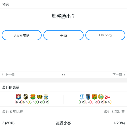
預言
誰將勝出？
Elfsborg
AIK索尔纳
平局
上一個
下一個
最近的表單
0
-
3
0
-
0
2
-
0
1
-
2
1
-
2
1
-
2
1
-
3
1
-
0
1
-
2
0
-
0
最近 5 場比賽
最近 5 場比賽
3 (60%)
1 (20%)
贏得比賽