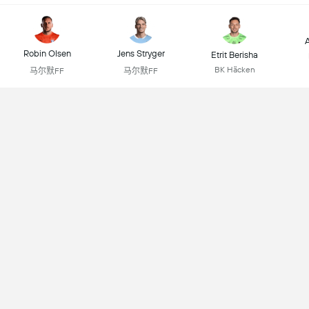
A
Robin Olsen
Jens Stryger
Etrit Berisha
BK Häcken
马尔默FF
马尔默FF