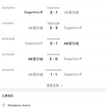
23/04/2026
Allsvenskan
2 - 1
Degerfors IF
AIK索尔纳
17/01/2026
球会友谊赛
3 - 3
Degerfors IF
AIK索尔纳
24/08/2025
Allsvenskan
0 - 1
Degerfors IF
AIK索尔纳
13/07/2025
Allsvenskan
3 - 0
Degerfors IF
AIK索尔纳
14/02/2025
Svenska Cupen
1 - 1
Degerfors IF
AIK索尔纳
查看全部
比賽資訊
Strawberry Arena