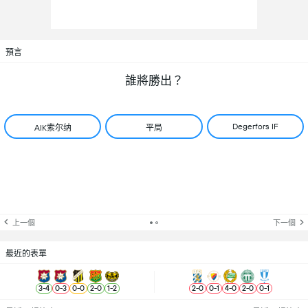
預言
誰將勝出？
Degerfors IF
AIK索尔纳
平局
上一個
下一個
最近的表單
3
-
4
0
-
3
0
-
0
2
-
0
1
-
2
2
-
0
0
-
1
4
-
0
2
-
0
0
-
1