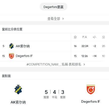
Degerfors要贏
查看全部
當前比分表位置
F:A
+/-
分
分
5
AIK索尔纳
16
22:24
-2
25
Degerfors IF
15
15
12:26
-14
10
#COMPETITION_NAM＿名稱 表和排名
面對面
5
4
3
獲勝
平局
獲勝
Degerfors IF
AIK索尔纳