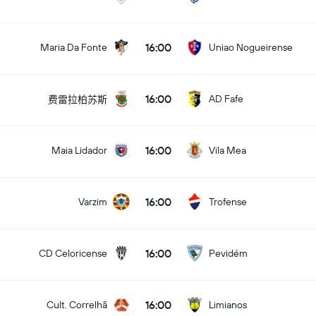
16:00
Maria Da Fonte
Uniao Nogueirense
16:00
AD Fafe
费雷拉柏苏斯
16:00
Maia Lidador
Vila Mea
16:00
Varzim
Trofense
16:00
CD Celoricense
Pevidém
16:00
Cult. Correlhã
Limianos