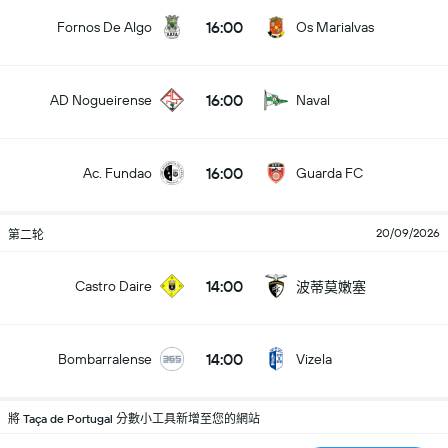
16:00
Fornos De Algo
Os Marialvas
16:00
AD Nogueirense
Naval
16:00
Ac. Fundao
Guarda FC
20/09/2026
第二轮
14:00
Castro Daire
波蒂莫嫩塞
14:00
Bombarralense
Vizela
將 Taça de Portugal 分數小工具新增至您的網站