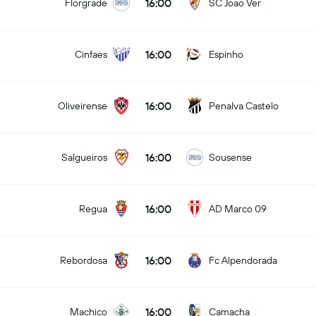
16:00
Florgrade
SC Joao Ver
16:00
Cinfaes
Espinho
16:00
Oliveirense
Penalva Castelo
16:00
Salgueiros
Sousense
16:00
Regua
AD Marco 09
16:00
Rebordosa
Fc Alpendorada
16:00
Machico
Camacha