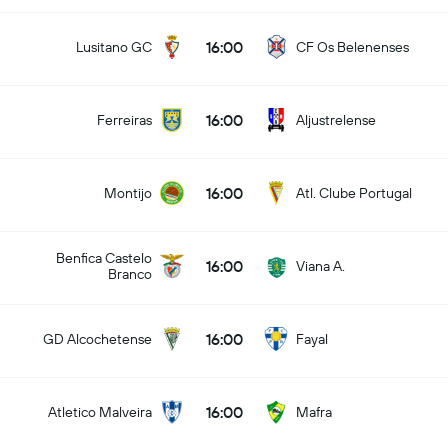
16:00
Lusitano GC
CF Os Belenenses
16:00
Ferreiras
Aljustrelense
16:00
Montijo
Atl. Clube Portugal
Benfica Castelo
16:00
Viana A.
Branco
16:00
GD Alcochetense
Fayal
16:00
Atletico Malveira
Mafra