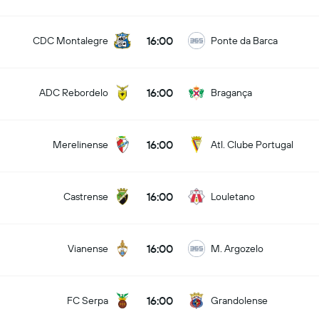
16:00
CDC Montalegre
Ponte da Barca
16:00
ADC Rebordelo
Bragança
16:00
Merelinense
Atl. Clube Portugal
16:00
Castrense
Louletano
16:00
Vianense
M. Argozelo
16:00
FC Serpa
Grandolense