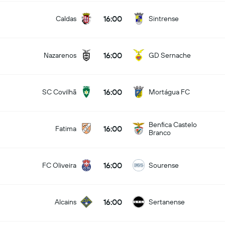
16:00
Caldas
Sintrense
16:00
Nazarenos
GD Sernache
16:00
SC Covilhã
Mortágua FC
Benfica Castelo
16:00
Fatima
Branco
16:00
FC Oliveira
Sourense
16:00
Alcains
Sertanense