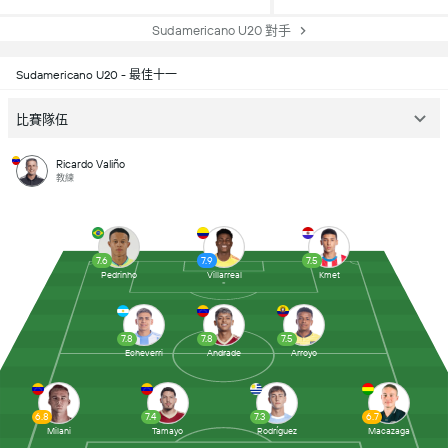
Sudamericano U20 對手
Sudamericano U20 - 最佳十一
比賽隊伍
Ricardo Valiño
教練
7.6
7.9
7.5
Pedrinho
Villarreal
Kmet
7.8
7.8
7.5
Echeverri
Andrade
Arroyo
6.8
7.4
7.3
6.7
Milani
Tamayo
Rodríguez
Macazaga