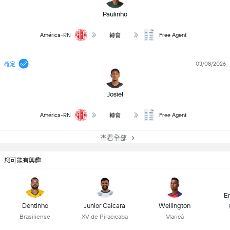
Paulinho
América-RN
Free Agent
轉會
03/08/2026
確定
Josiel
América-RN
Free Agent
轉會
查看全部
您可能有興趣
Er
Dentinho
Junior Caicara
Wellington
Brasiliense
XV de Piracicaba
Maricá