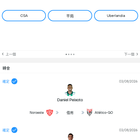
CSA
Uberlandia
平局
上一個
下一個
轉會
03/08/2026
確定
Daniel Peixoto
Noroeste
Atlético-GO
借用
03/08/2026
確定