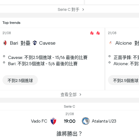
Serie C 對手
Top trends
21/08
21/08
Bari
Cavese
Alcione
對壘
Cavese: 不到2.5個進球 - 15/16 最後的比賽
正面爭鋒: 不到
Bari: 不到2.5個進球 - 5/6 最後的比賽
Alcione: 
不到2.5個進球
不到2.5個進球
查看全部
Serie C
21/08
19:00
Vado FC
Atalanta U23
誰將勝出？