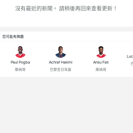
沒有最近的新聞。 請稍後再回來查看更新！
您可能有興趣
Luc
Paul Pogba
Achraf Hakimi
Ansu Fati
摩纳哥
巴黎圣日耳曼
摩纳哥