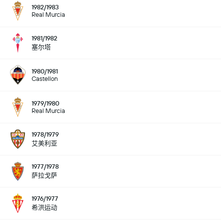
1982/1983
Real Murcia
1981/1982
塞尔塔
1980/1981
Castellon
1979/1980
Real Murcia
1978/1979
艾美利亚
1977/1978
萨拉戈萨
1976/1977
希洪运动