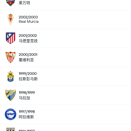
莱万特
2002/2003
Real Murcia
2001/2002
马德里竞技
2000/2001
塞维利亚
1999/2000
拉斯彭马斯
1998/1999
马拉加
1997/1998
阿拉维斯