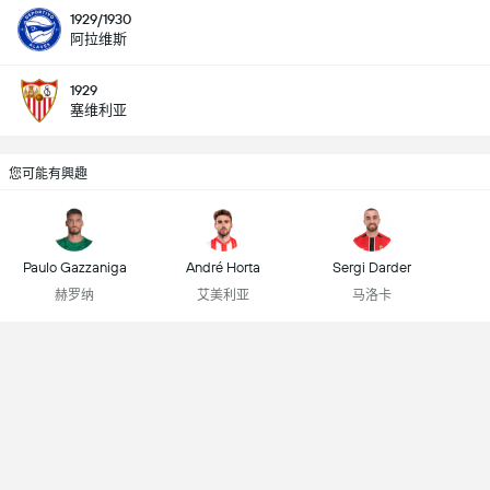
1929/1930
阿拉维斯
1929
塞维利亚
您可能有興趣
Paulo Gazzaniga
André Horta
Sergi Darder
赫罗纳
艾美利亚
马洛卡