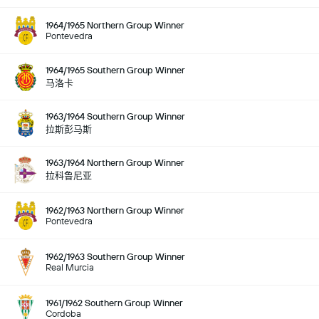
1964/1965 Northern Group Winner
Pontevedra
1964/1965 Southern Group Winner
马洛卡
1963/1964 Southern Group Winner
拉斯彭马斯
1963/1964 Northern Group Winner
拉科鲁尼亚
1962/1963 Northern Group Winner
Pontevedra
1962/1963 Southern Group Winner
Real Murcia
1961/1962 Southern Group Winner
Cordoba