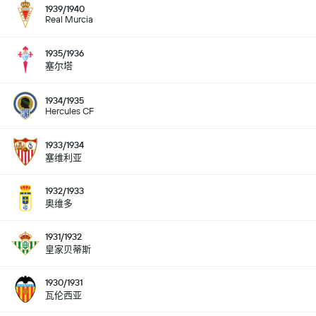
1939/1940
Real Murcia
1935/1936
塞尔塔
1934/1935
Hercules CF
1933/1934
塞维利亚
1932/1933
奥维多
1931/1932
皇家贝蒂斯
1930/1931
瓦伦西亚