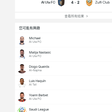
4
-
2
Al Ula FC
Zulfi Club
查看所有結果
您可能有興趣
Michael
Al Ula FC
Matija Nastasic
Al Ula FC
Diogo Queirós
Al-Najma
Luis Haquín
Al Ta'i
Yoann Barbet
Al Ula FC
Saudi League