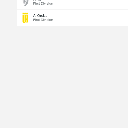
First Division
Al Oruba
First Division