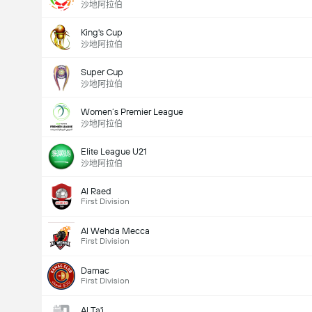
沙地阿拉伯
King's Cup
沙地阿拉伯
Super Cup
沙地阿拉伯
Women’s Premier League
沙地阿拉伯
Elite League U21
沙地阿拉伯
Al Raed
First Division
Al Wehda Mecca
First Division
Damac
First Division
Al Ta'i