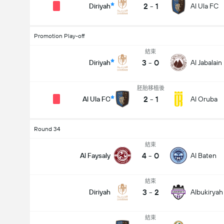
2
-
1
Diriyah
Al Ula FC
Promotion Play-off
結束
3
-
0
Diriyah
Al Jabalain
胚胎移植後
2
-
1
Al Ula FC
Al Oruba
Round 34
結束
4
-
0
Al Faysaly
Al Baten
結束
3
-
2
Diriyah
Albukiryah
結束