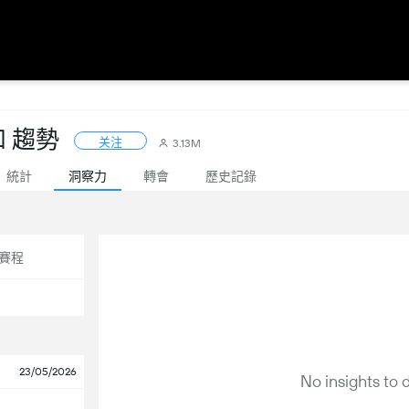
 和 趨勢
关注
3.13M
統計
洞察力
轉會
歷史記錄
賽程
23/05/2026
No insights to