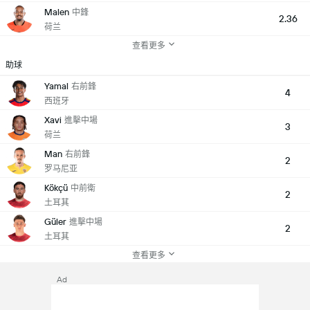
Malen
中鋒
2.36
荷兰
查看更多
助球
Yamal
右前鋒
4
西班牙
Xavi
進擊中場
3
荷兰
Man
右前鋒
2
罗马尼亚
Kökçü
中前衛
2
土耳其
Güler
進擊中場
2
土耳其
查看更多
Ad