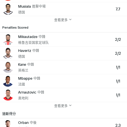
Musiala
進擊中場
7.7
德国
查看更多
Penalties Scored
Mikautadze
中鋒
2/2
格鲁吉亚国家足球队
Havertz
中鋒
2/2
德国
Kane
中鋒
1/1
英格兰
Mbappe
中鋒
1/1
法國
Arnautovic
中鋒
1/1
奥地利
查看更多
搶斷得分
Orban
中後
2.3