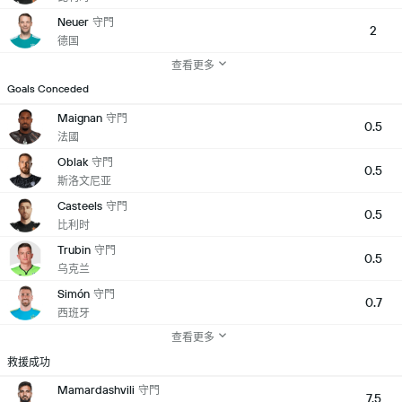
Neuer
守門
2
德国
查看更多
Goals Conceded
Maignan
守門
0.5
法國
Oblak
守門
0.5
斯洛文尼亚
Casteels
守門
0.5
比利时
Trubin
守門
0.5
乌克兰
Simón
守門
0.7
西班牙
查看更多
救援成功
Mamardashvili
守門
7.5