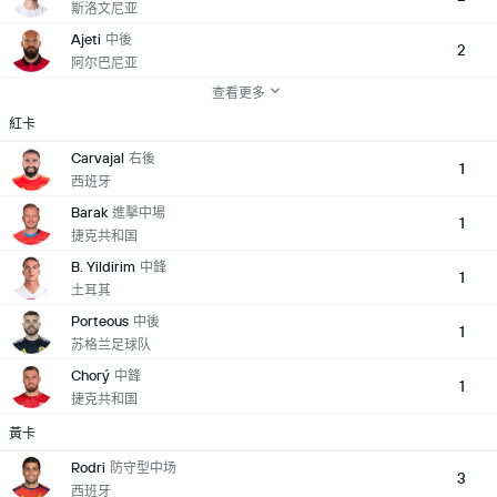
斯洛文尼亚
Ajeti
中後
2
阿尔巴尼亚
查看更多
紅卡
Carvajal
右後
1
西班牙
Barak
進擊中場
1
捷克共和国
B. Yildirim
中鋒
1
土耳其
Porteous
中後
1
苏格兰足球队
Chorý
中鋒
1
捷克共和国
黃卡
Rodri
防守型中场
3
西班牙