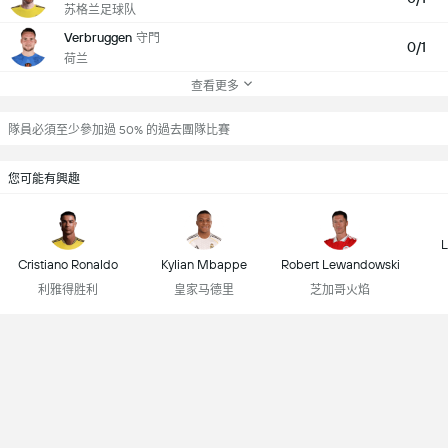
苏格兰足球队
Verbruggen
守門
0/1
荷兰
查看更多
隊員必須至少參加過 50% 的過去團隊比賽
您可能有興趣
L
Cristiano Ronaldo
Kylian Mbappe
Robert Lewandowski
利雅得胜利
皇家马德里
芝加哥火焰