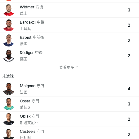
Widmer
右後
3
瑞士
Bardakci
中後
2
土耳其
Rabiot
中前衛
2
法國
Rüdiger
中後
2
德国
查看更多
未進球
Maignan
守門
4
法國
Costa
守門
3
葡萄牙
Oblak
守門
2
斯洛文尼亚
Casteels
守門
2
比利时