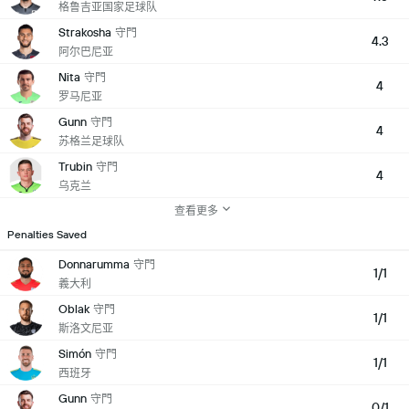
格鲁吉亚国家足球队
Strakosha
守門
4.3
阿尔巴尼亚
Nita
守門
4
罗马尼亚
Gunn
守門
4
苏格兰足球队
Trubin
守門
4
乌克兰
查看更多
Penalties Saved
Donnarumma
守門
1/1
義大利
Oblak
守門
1/1
斯洛文尼亚
Simón
守門
1/1
西班牙
Gunn
守門
0/1