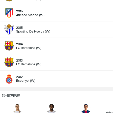
2016
Atletico Madrid (W)
2015
Sporting De Huelva (W)
2014
FC Barcelona (W)
2013
FC Barcelona (W)
2012
Espanyol (W)
您可能有興趣
Athen