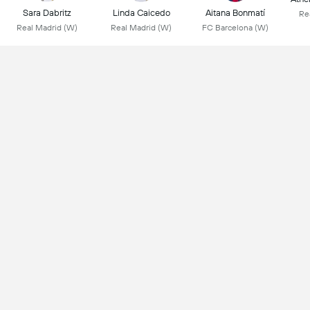
Sara Dabritz
Linda Caicedo
Aitana Bonmatí
Re
Real Madrid (W)
Real Madrid (W)
FC Barcelona (W)