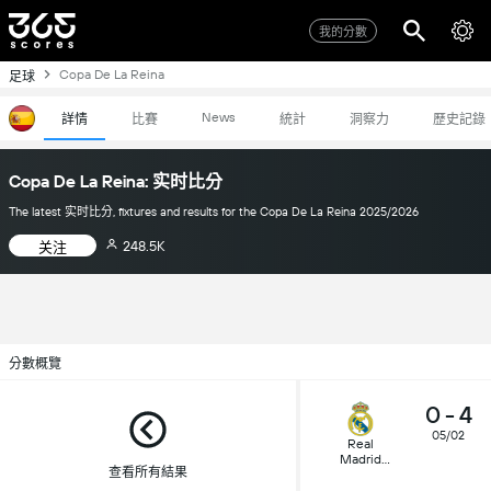
我的分數
Copa De La Reina
足球
News
詳情
比賽
統計
洞察力
歷史記錄
Copa De La Reina: 实时比分
The latest 实时比分, fixtures and results for the Copa De La Reina 2025/2026
248.5K
关注
分數概覽
0
-
4
05/02
Real
Madrid
查看所有結果
(W)