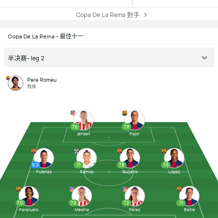
Copa De La Reina 對手
Copa De La Reina - 最佳十一
半决赛- leg 2
Pere Romeu
教練
7.6
7.9
Jensen
Pajor
8.3
7.1
7.8
7.5
Putellas
Ramos
Guijarro
Lopez
7.0
7.2
7.2
7.1
Paralluelo
Medina
Pérez
Batlle