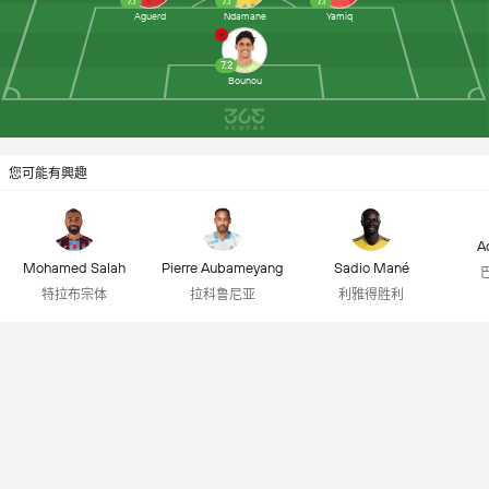
7.1
7.1
7.1
Aguerd
Ndamane
Yamiq
7.2
Bounou
您可能有興趣
A
Mohamed Salah
Pierre Aubameyang
Sadio Mané
特拉布宗体
拉科鲁尼亚
利雅得胜利