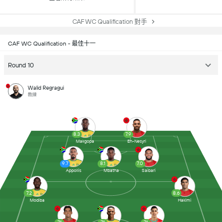
CAF WC Qualification 對手
CAF WC Qualification - 最佳十一
Round 10
Walid Regragui
教練
8.3
7.9
Makgopa
En-Nesyri
9.7
8.1
7.0
Appollis
Mbatha
Saibari
7.2
8.6
Modiba
Hakimi