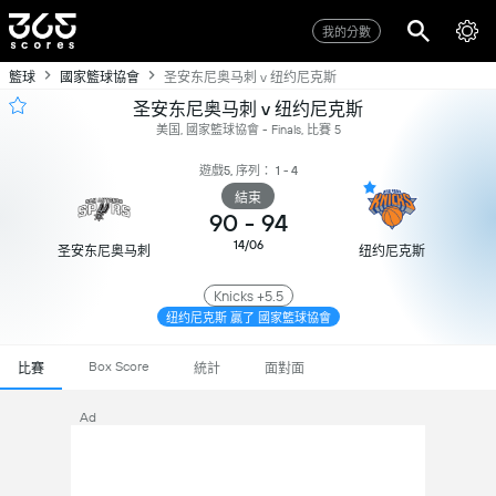
我的分數
籃球
國家籃球協會
圣安东尼奥马刺 v 纽约尼克斯
圣安东尼奥马刺 v 纽约尼克斯
美国, 國家籃球協會 - Finals, 比賽 5
遊戲5, 序列： 1 - 4
結束
90
-
94
14/06
圣安东尼奥马刺
纽约尼克斯
Knicks +5.5
纽约尼克斯 贏了 國家籃球協會
Box Score
比賽
統計
面對面
Ad