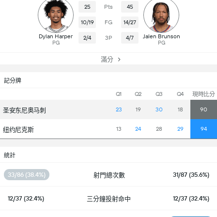
25
Pts
45
10/19
FG
14/27
Dylan Harper
Jalen Brunson
2/4
3P
4/7
PG
PG
滿分
記分牌
Q1
Q2
Q3
Q4
現時比分
23
19
30
18
90
圣安东尼奥马刺
13
24
28
29
94
纽约尼克斯
統計
33/86 (38.4%)
31/87 (35.6%)
射門總次數
12/37 (32.4%)
12/37 (32.4%)
三分鐘投射命中