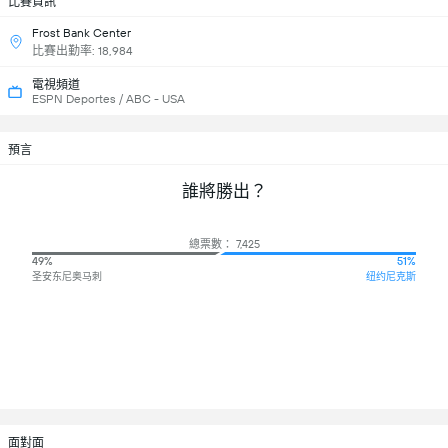
比賽資訊
Frost Bank Center
比賽出勤率: 18,984
電視頻道
ESPN Deportes / ABC - USA
預言
誰將勝出？
總票數： 7,425
49%
51%
圣安东尼奥马刺
纽约尼克斯
面對面