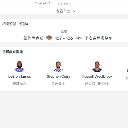
Covered (1.5)
低於 227.5
查看全部
相關遊戲 - 遊戲4
結束
107
-
106
纽约尼克斯
圣安东尼奥马刺
您可能有興趣
LeBron James
Stephen Curry
Russell Westbrook
费城76人
金州勇士
萨克拉门托国王