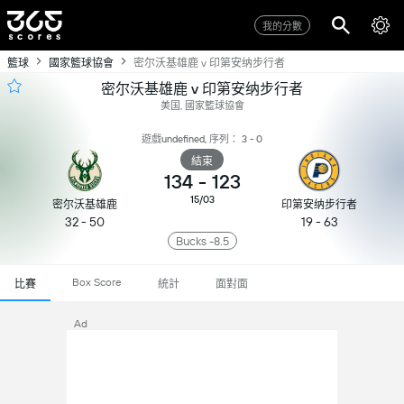
我的分數
籃球
國家籃球協會
密尔沃基雄鹿 v 印第安纳步行者
密尔沃基雄鹿 v 印第安纳步行者
美国, 國家籃球協會
遊戲undefined, 序列： 3 - 0
結束
134
-
123
15/03
密尔沃基雄鹿
印第安纳步行者
32 - 50
19 - 63
Bucks -8.5
Box Score
比賽
統計
面對面
Ad