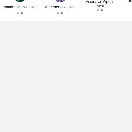
US
Australian Open -
Men
Roland Garros - Men
Wimbledon - Men
ATP
ATP
ATP