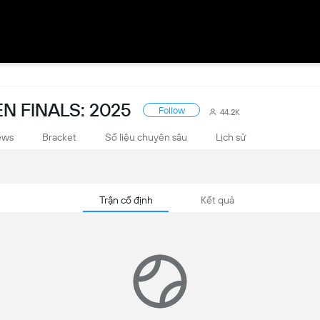
N FINALS: 2025
Follow
44.2K
ews
Bracket
Số liệu chuyên sâu
Lịch sử
Trận cố định
Kết quả