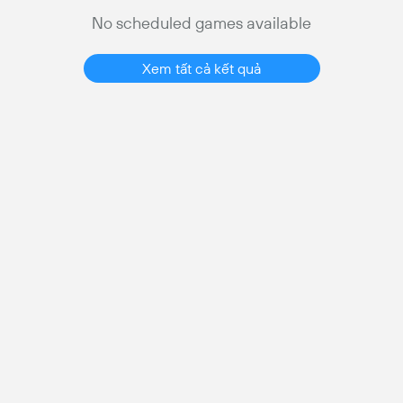
No scheduled games available
Xem tất cả kết quả