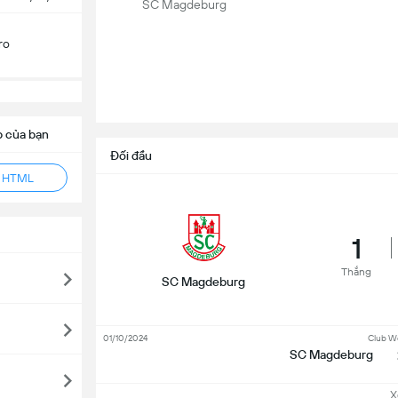
SC Magdeburg
ro
b của bạn
Đối đầu
ẻ HTML
1
Thắng
SC Magdeburg
01/10/2024
Club W
SC Magdeburg
Xem