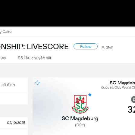
y Cairo
NSHIP: LIVESCORE
Follow
216K
ews
Số liệu chuyên sâu
SC Magdebu
 cố định
Quốc tế, Club World C
Đ
3
SC Magdeburg
02/10/2025
(Đức)