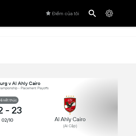
Điểm của tôi
rg v Al Ahly Cairo
hampionship - Placement Playoffs
ã kết thúc
2
-
23
Al Ahly Cairo
02/10
(Ai Cập)