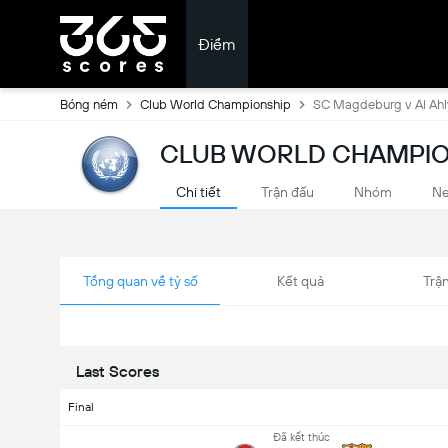
Điểm
Bóng ném
Club World Championship
SC Magdeburg v Al Ahl
CLUB WORLD CHAMPIO
Chi tiết
Trận đấu
Nhóm
N
Tổng quan về tỷ số
Kết quả
Trận
Last Scores
Final
Đã kết thúc