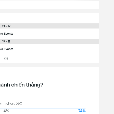
13 - 12
No Events
19 - 11
No Events
iành chiến thắng?
bình chọn: 560
4%
74%