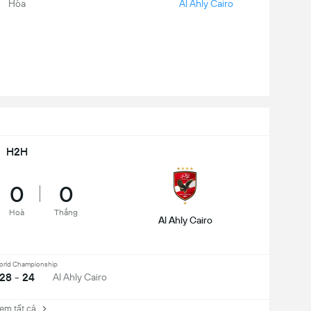
Hòa
Al Ahly Cairo
H2H
0
0
Hoà
Thắng
Al Ahly Cairo
orld Championship
28 - 24
Al Ahly Cairo
 tất cả