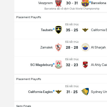
30
-
31
Veszprem
Barcelona
Barcelona đã vô địch Club World Championship
Placement Playoffs
Đã kết thúc
35
-
25
Taubate
California 
Đã kết thúc
28
-
28
Zamalek
Al Sharjah
Đã kết thúc
32
-
23
SC Magdeburg
Al Ahly Cai
Placement Playoffs
Đã kết thúc
31
-
25
California Eagles
Sydney Uni
Semi Finals