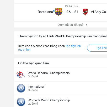
Đã kết thúc
26
-
21
Barcelona
Al Ahly Cai
Xem tất cả kết quả
Thêm tiện ích tỷ số Club World Championship vào trang we
Xem các tùy chọn khác bằng cách
Tạo tiện ích
Tạo Th
tùy chỉnh
Có thể bạn quan tâm
World Handball Championship
Quốc tế
International
Quốc tế
Women's World Championship
Quốc tế