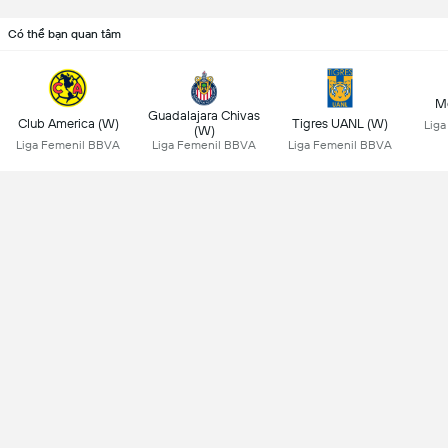
Có thể bạn quan tâm
Mo
Guadalajara Chivas
Club America (W)
Tigres UANL (W)
Lig
(W)
Liga Femenil BBVA
Liga Femenil BBVA
Liga Femenil BBVA