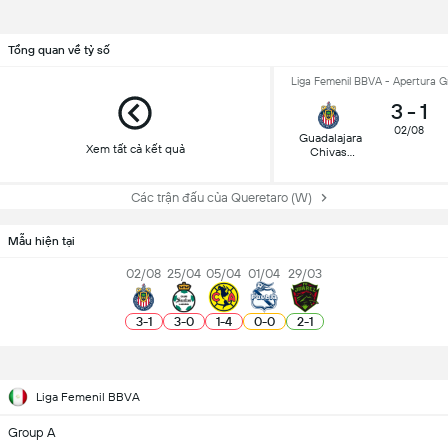
Tổng quan về tỷ số
Liga Femenil BBVA - Apertura G
3
-
1
02/08
Guadalajara
Xem tất cả kết quả
Chivas
(W)
Các trận đấu của Queretaro (W)
Mẫu hiện tại
02/08
25/04
05/04
01/04
29/03
3
-
1
3
-
0
1
-
4
0
-
0
2
-
1
Liga Femenil BBVA
Group A