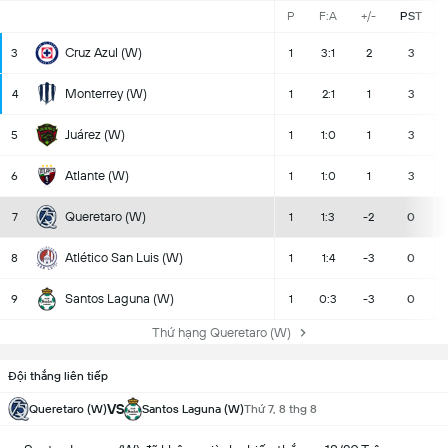
P
F:A
+/-
PST
Cruz Azul (W)
3
1
3:1
2
3
Monterrey (W)
4
1
2:1
1
3
Juárez (W)
5
1
1:0
1
3
Atlante (W)
6
1
1:0
1
3
Queretaro (W)
7
1
1:3
-2
0
Atlético San Luis (W)
8
1
1:4
-3
0
Santos Laguna (W)
9
1
0:3
-3
0
Thứ hạng Queretaro (W)
Đội thắng liên tiếp
VS
Queretaro (W)
Santos Laguna (W)
Thứ 7, 8 thg 8