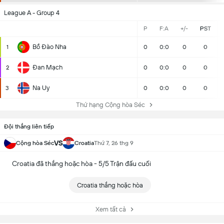
League A - Group 4
P
F:A
+/-
PST
Bồ Đào Nha
1
0
0:0
0
0
Đan Mạch
2
0
0:0
0
0
Na Uy
3
0
0:0
0
0
Thứ hạng Cộng hòa Séc
Đội thắng liên tiếp
VS
Cộng hòa Séc
Croatia
Thứ 7, 26 thg 9
Croatia đã thắng hoặc hòa - 5/5 Trận đấu cuối
Croatia thắng hoặc hòa
Xem tất cả