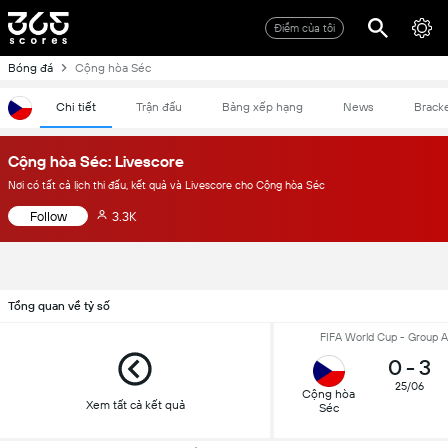
Điểm của tôi
Bóng đá
Cộng hòa Séc
Chi tiết
Trận đấu
Bảng xếp hạng
News
Brack
Cộng hòa Séc: Livescore
Nơi có tất cả lịch thi đấu, kết quả và Livescore cho Cộng hòa Séc
Follow
3.3K
Tổng quan về tỷ số
FIFA World Cup - Group A
0
-
3
25/06
Cộng hòa
Xem tất cả kết quả
Séc