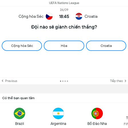
UEFA Nations League
26/09
18:45
Cộng hòa Séc
Croatia
Đội nào sẽ giành chiến thắng?
Cộng hòa Séc
Hòa
Croatia
Previous
Tiếp theo
Có thể bạn quan tâm
T
Brazil
Argentina
Bồ Đào Nha
FI