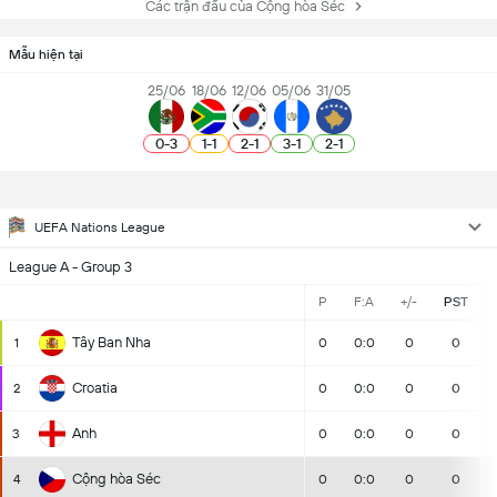
Các trận đấu của Cộng hòa Séc
Mẫu hiện tại
25/06
18/06
12/06
05/06
31/05
0
-
3
1
-
1
2
-
1
3
-
1
2
-
1
UEFA Nations League
League A - Group 3
P
F:A
+/-
PST
Tây Ban Nha
1
0
0:0
0
0
Croatia
2
0
0:0
0
0
Anh
3
0
0:0
0
0
Cộng hòa Séc
4
0
0:0
0
0