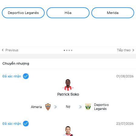
Deportivo Leganés
Hòa
Merida
Previous
Tiếp theo
Chuyển nhượng
Đã xác nhận
01/08/2026
Patrick Soko
Deportivo
Nợ
Almeria
Leganés
Đã xác nhận
23/07/2026