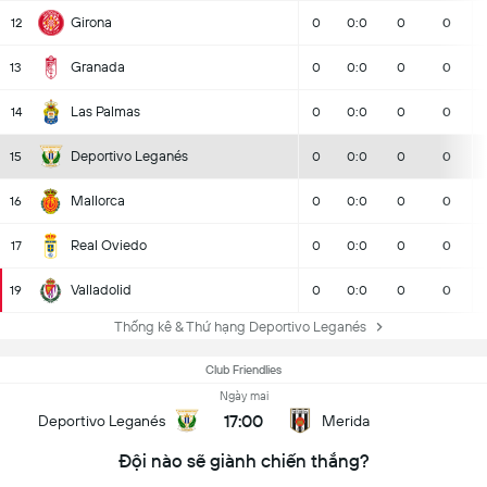
Girona
12
0
0:0
0
0
Granada
13
0
0:0
0
0
Las Palmas
14
0
0:0
0
0
Deportivo Leganés
15
0
0:0
0
0
Mallorca
16
0
0:0
0
0
Real Oviedo
17
0
0:0
0
0
Valladolid
19
0
0:0
0
0
Thống kê & Thứ hạng Deportivo Leganés
Club Friendlies
Ngày mai
17:00
Deportivo Leganés
Merida
Đội nào sẽ giành chiến thắng?