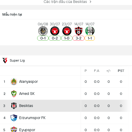
Các trận đấu của Besiktas
Mẫu hiện tại
06/08
30/07
23/07
14/07
14/07
0
-
1
0
-
2
1
-
0
3
-
2
1
-
1
Super Lig
P
F:A
+/-
PST
Alanyaspor
1
0
0:0
0
0
Amed SK
2
0
0:0
0
0
Besiktas
3
0
0:0
0
0
Erzurumspor FK
4
0
0:0
0
0
Eyupspor
5
0
0:0
0
0