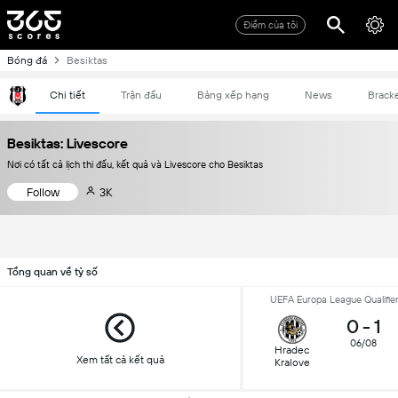
Điểm của tôi
Bóng đá
Besiktas
Chi tiết
Trận đấu
Bảng xếp hạng
News
Brack
Besiktas: Livescore
Nơi có tất cả lịch thi đấu, kết quả và Livescore cho Besiktas
Follow
3K
Tổng quan về tỷ số
UEFA Europa League Qualifier
0
-
1
06/08
Hradec
Xem tất cả kết quả
Kralove