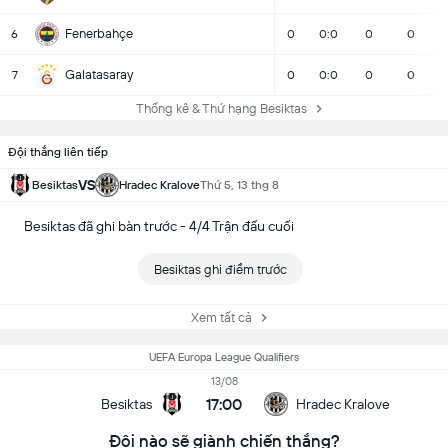
Fenerbahçe
6
0
0:0
0
0
Galatasaray
7
0
0:0
0
0
Thống kê & Thứ hạng Besiktas
Đội thắng liên tiếp
VS
Besiktas
Hradec Kralove
Thứ 5, 13 thg 8
Besiktas đã ghi bàn trước - 4/4 Trận đấu cuối
Besiktas ghi điểm trước
Xem tất cả
UEFA Europa League Qualifiers
13/08
17:00
Besiktas
Hradec Kralove
Đội nào sẽ giành chiến thắng?