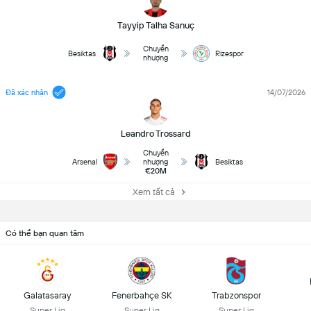
Tayyip Talha Sanuç
Chuyển
Besiktas
Rizespor
nhượng
Đã xác nhận
14/07/2026
Leandro Trossard
Chuyển
Arsenal
nhượng
Besiktas
€20M
Xem tất cả
Có thể bạn quan tâm
Galatasaray
Fenerbahçe SK
Trabzonspor
Super Lig
Super Lig
Super Lig