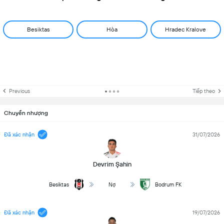
Besiktas
Hòa
Hradec Kralove
Previous
Tiếp theo
Chuyển nhượng
Đã xác nhận
31/07/2026
Devrim Şahin
Besiktas
Nợ
Bodrum FK
Đã xác nhận
19/07/2026