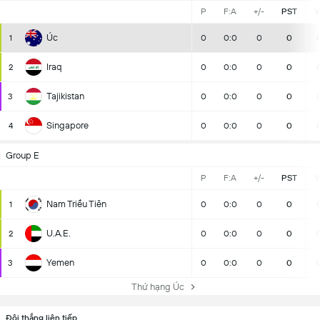
P
F:A
+/-
PST
Úc
1
0
0:0
0
0
Iraq
2
0
0:0
0
0
Tajikistan
3
0
0:0
0
0
Singapore
4
0
0:0
0
0
Group E
P
F:A
+/-
PST
Nam Triều Tiên
1
0
0:0
0
0
U.A.E.
2
0
0:0
0
0
Yemen
3
0
0:0
0
0
Thứ hạng Úc
Đội thắng liên tiếp