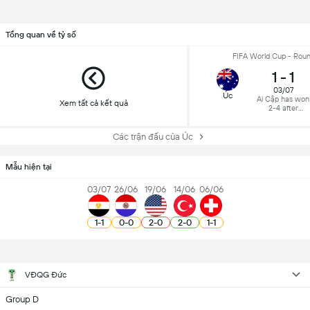
Tổng quan về tỷ số
FIFA World Cup - Roun
1
-
1
03/07
Úc
Ai Cập has won
Xem tất cả kết quả
2-4 after
Penalties
Các trận đấu của Úc
Mẫu hiện tại
03/07
26/06
19/06
14/06
06/06
1
-
1
0
-
0
2
-
0
2
-
0
1
-
1
VĐQG Đức
Group D