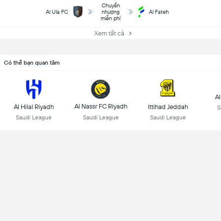
Chuyển
Al Ula FC
nhượng
Al Fateh
miễn phí
Xem tất cả
Có thể bạn quan tâm
Al
Al Nassr FC Riyadh
Al Hilal Riyadh
Ittihad Jeddah
S
Saudi League
Saudi League
Saudi League