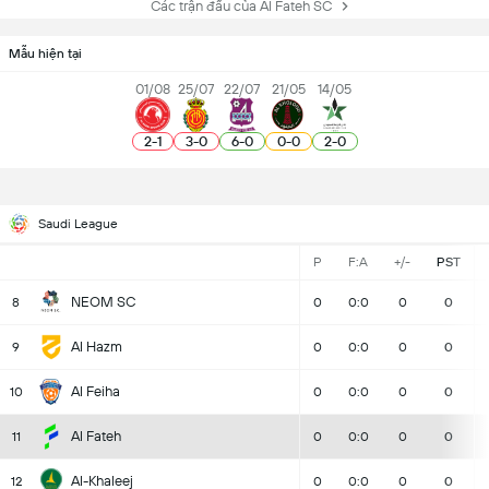
Các trận đấu của Al Fateh SC
Mẫu hiện tại
01/08
25/07
22/07
21/05
14/05
2
-
1
3
-
0
6
-
0
0
-
0
2
-
0
Saudi League
P
F:A
+/-
PST
NEOM SC
8
0
0:0
0
0
Al Hazm
9
0
0:0
0
0
Al Feiha
10
0
0:0
0
0
Al Fateh
11
0
0:0
0
0
Al-Khaleej
12
0
0:0
0
0