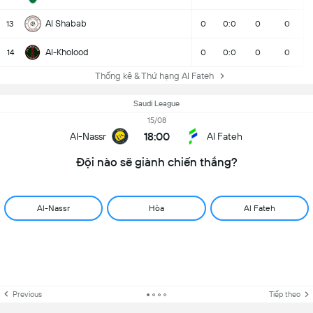
Al Shabab
13
0
0:0
0
0
Al-Kholood
14
0
0:0
0
0
Thống kê & Thứ hạng Al Fateh
Saudi League
15/08
18:00
Al-Nassr
Al Fateh
Đội nào sẽ giành chiến thắng?
Al-Nassr
Hòa
Al Fateh
Previous
Tiếp theo