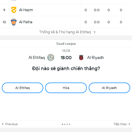
Al Hazm
9
0
0:0
0
0
Al Feiha
10
0
0:0
0
0
Thống kê & Thứ hạng Al Ettifaq
Saudi League
14/08
18:00
Al Ettifaq
Al Riyadh
Đội nào sẽ giành chiến thắng?
Al Ettifaq
Hòa
Al Riyadh
Previous
Tiếp theo