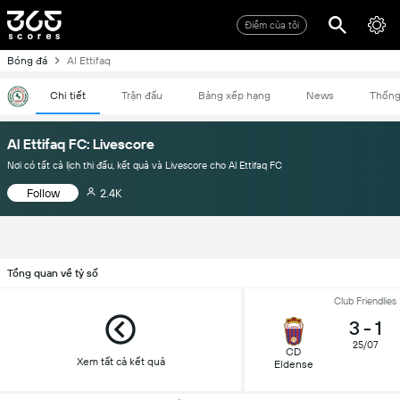
Điểm của tôi
Bóng đá
Al Ettifaq
Chi tiết
Trận đấu
Bảng xếp hạng
News
Thống
Al Ettifaq FC: Livescore
Nơi có tất cả lịch thi đấu, kết quả và Livescore cho Al Ettifaq FC
Follow
2.4K
Tổng quan về tỷ số
Club Friendlies
3
-
1
25/07
CD
Xem tất cả kết quả
Eldense