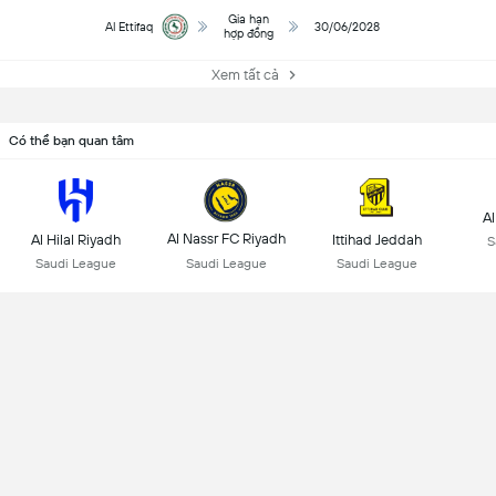
Gia hạn
Al Ettifaq
30/06/2028
hợp đồng
Xem tất cả
Có thể bạn quan tâm
Al
Al Nassr FC Riyadh
Al Hilal Riyadh
Ittihad Jeddah
S
Saudi League
Saudi League
Saudi League