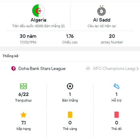
Algeria
Al Sadd
Trận đấu quốc tế(48) Bàn thắng (2)
Câu lạc bộ hiện tại
30 năm
1.76
20
17/05/1996
Chiều cao
Jersey Number
Thống kê
Doha Bank Stars League
AFC Champions League 
6/22
1
1
Trang phục
Bàn thắng
Hỗ trợ
7.1
0
0
Xếp hạng
Thẻ vàng
Thẻ đỏ