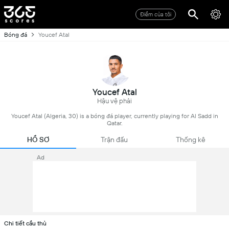
Điểm của tôi
Bóng đá
Youcef Atal
Youcef Atal
Hậu vệ phải
Youcef Atal (Algeria, 30) is a bóng đá player, currently playing for Al Sadd in
Qatar.
HỒ SƠ
Trận đấu
Thống kê
Ad
Chi tiết cầu thủ