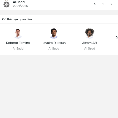
Al Sadd
6
1
2
2024/2025
Có thể bạn quan tâm
R
Roberto Firmino
Javairo Dilrosun
Akram Afif
Al Sadd
Al Sadd
Al Sadd