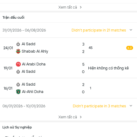
Xem tất cả
Trận đấu cuối
31/01/2026 - 06/08/2026
Didn't participate in 21 matches
Al Sadd
3
24/01
45
6.3
Shabab Al Ahly
2
Al Arabi Doha
5
19/01
Hiện không có thống kê
Al Sadd
0
Al Sadd
2
16/01
1
Al-Ahli Doha
0
06/01/2026 - 10/01/2026
Didn't participate in 3 matches
Xem tất cả
Lịch sử Sự nghiệp