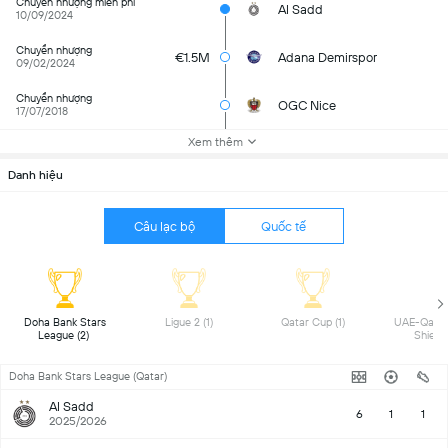
Chuyển nhượng miễn phí
Al Sadd
10/09/2024
Chuyển nhượng
€1.5M
Adana Demirspor
09/02/2024
Chuyển nhượng
OGC Nice
17/07/2018
Xem thêm
Danh hiệu
Câu lạc bộ
Quốc tế
 Doha Bank Stars 
 Ligue 2 (1) 
 Qatar Cup (1) 
 UAE-Qatar
League (2) 
Doha Bank Stars League (Qatar)
Al Sadd
6
1
1
2025/2026