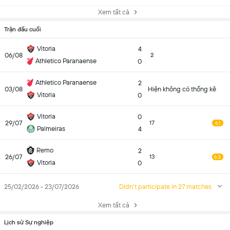
Xem tất cả
Trận đấu cuối
Vitoria
4
06/08
2
Athletico Paranaense
0
Athletico Paranaense
2
03/08
Hiện không có thống kê
Vitoria
0
Vitoria
0
29/07
17
6.1
Palmeiras
4
Remo
2
26/07
13
6.5
Vitoria
0
25/02/2026 - 23/07/2026
Didn't participate in 27 matches
Xem tất cả
Lịch sử Sự nghiệp