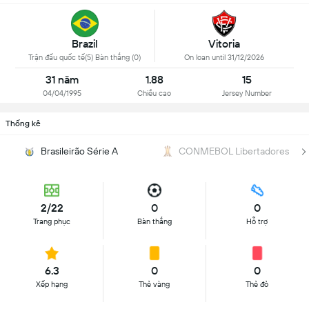
Brazil
Vitoria
Trận đấu quốc tế(5) Bàn thắng (0)
On loan until 31/12/2026
31 năm
1.88
15
04/04/1995
Chiều cao
Jersey Number
Thống kê
Brasileirão Série A
CONMEBOL Libertadores
2/22
0
0
Trang phục
Bàn thắng
Hỗ trợ
6.3
0
0
Xếp hạng
Thẻ vàng
Thẻ đỏ