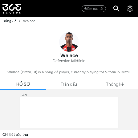
Điểm của tôi
Bóng đá
Walace
Walace
Defensive Midfield
Walace (Brazil, 31) is a bóng đá player, currently playing for Vitoria in Brazil.
HỒ SƠ
Trận đấu
Thống kê
Ad
Chi tiết cầu thủ