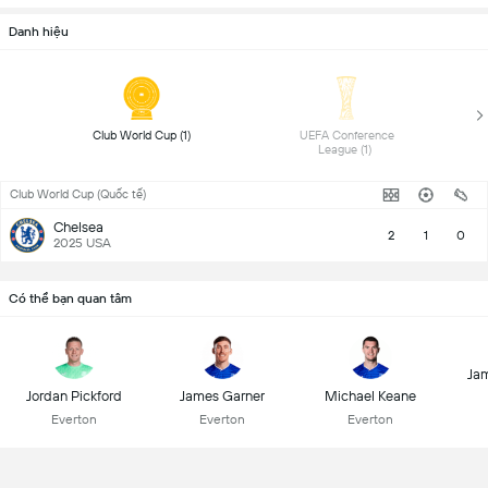
Danh hiệu
 Club World Cup (1) 
 UEFA Conference 
League (1) 
Club World Cup (Quốc tế)
Chelsea
2
1
0
2025 USA
Có thể bạn quan tâm
Jam
Jordan Pickford
James Garner
Michael Keane
Everton
Everton
Everton