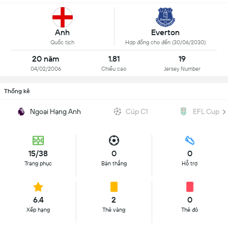
Anh
Everton
Quốc tịch
Hợp đồng cho đến (30/06/2030)
20 năm
1.81
19
04/02/2006
Chiều cao
Jersey Number
Thống kê
Ngoại Hạng Anh
Cúp C1
EFL Cup
15/38
0
0
Trang phục
Bàn thắng
Hỗ trợ
6.4
2
0
Xếp hạng
Thẻ vàng
Thẻ đỏ