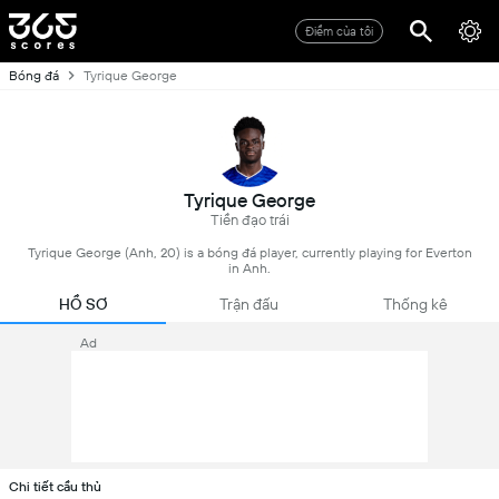
Điểm của tôi
Bóng đá
Tyrique George
Tyrique George
Tiền đạo trái
Tyrique George (Anh, 20) is a bóng đá player, currently playing for Everton
in Anh.
HỒ SƠ
Trận đấu
Thống kê
Ad
Chi tiết cầu thủ