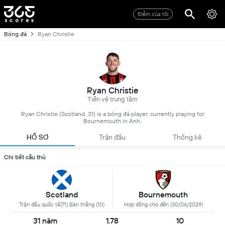
Điểm của tôi
Bóng đá
Ryan Christie
Ryan Christie
Tiền vệ trung tâm
Ryan Christie (Scotland, 31) is a bóng đá player, currently playing for
Bournemouth in Anh.
HỒ SƠ
Trận đấu
Thống kê
Chi tiết cầu thủ
Scotland
Bournemouth
Trận đấu quốc tế(71) Bàn thắng (10)
Hợp đồng cho đến (30/06/2029)
31 năm
1.78
10