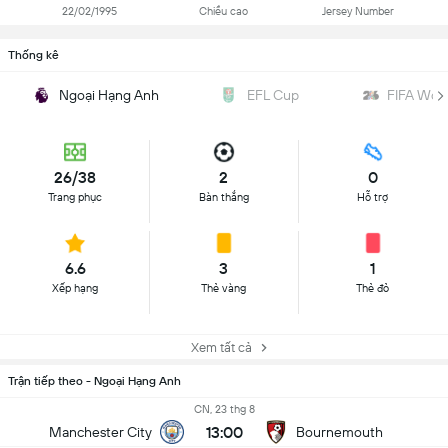
22/02/1995
Chiều cao
Jersey Number
Thống kê
Ngoại Hạng Anh
EFL Cup
FIFA Wor
26/38
2
0
Trang phục
Bàn thắng
Hỗ trợ
6.6
3
1
Xếp hạng
Thẻ vàng
Thẻ đỏ
Xem tất cả
Trận tiếp theo - Ngoại Hạng Anh
CN, 23 thg 8
13:00
Manchester City
Bournemouth