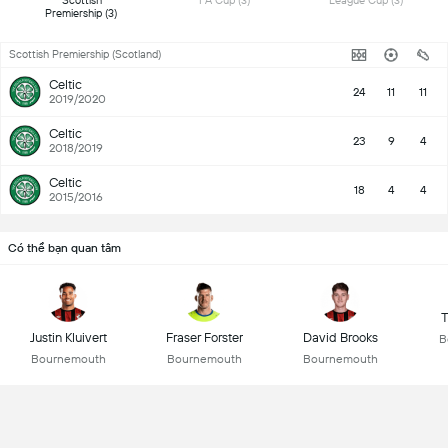
 Scottish 
 FA Cup (3) 
 League Cup (3) 
Premiership (3) 
Scottish Premiership (Scotland)
Celtic
24
11
11
2019/2020
Celtic
23
9
4
2018/2019
Celtic
18
4
4
2015/2016
Có thể bạn quan tâm
T
Justin Kluivert
Fraser Forster
David Brooks
B
Bournemouth
Bournemouth
Bournemouth