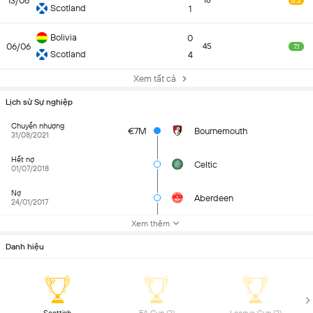
13/06
16
6.3
Scotland
1
Bolivia
0
06/06
45
7.1
Scotland
4
Xem tất cả
Lịch sử Sự nghiệp
Chuyển nhượng
€7M
Bournemouth
31/08/2021
Hết nợ
Celtic
01/07/2018
Nợ
Aberdeen
24/01/2017
Xem thêm
Danh hiệu