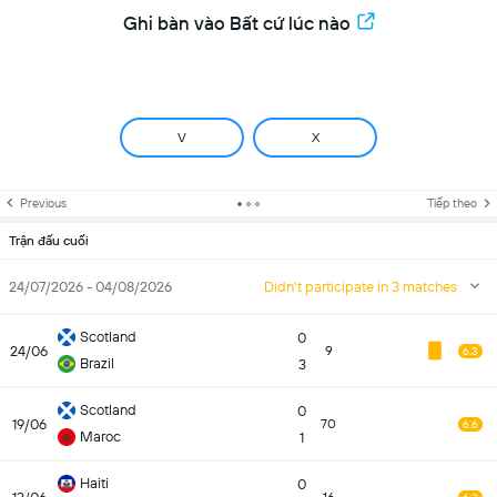
Ghi bàn vào Bất cứ lúc nào
V
X
Previous
Tiếp theo
Trận đấu cuối
24/07/2026 - 04/08/2026
Didn't participate in 3 matches
Scotland
0
24/06
9
6.3
Brazil
3
Scotland
0
19/06
70
6.6
Maroc
1
Haiti
0