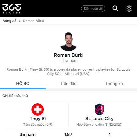
Điểm của tôi
Bóng đá
Roman Bürki
Roman Bürki
Thủ môn
Roman Bürki (Thụy Sĩ, 35) is a bóng đá player, currently playing for St. Louis
City SC in Missouri (USA).
HỒ SƠ
Trận đấu
Thống kê
Chi tiết cầu thủ
Thụy Sĩ
St. Louis City
Trận đấu quốc tế(9)
Hợp đồng cho đến (31/12/2027)
35 năm
1.87
1