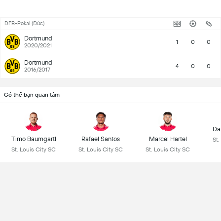
DFB-Pokal (Đức)
Dortmund
1
0
0
2020/2021
Dortmund
4
0
0
2016/2017
Có thể bạn quan tâm
Da
Timo Baumgartl
Rafael Santos
Marcel Hartel
St.
St. Louis City SC
St. Louis City SC
St. Louis City SC