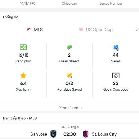
14/11/1990
Chiều cao
Jersey Number
Thống kê
MLS
US Open Cup
16/18
2
44
Trang phục
Clean Sheets
Saves
6.4
0/2
22
Xếp hạng
Penalties Saved
Goals Conceded
Xem tất cả
Trận tiếp theo - MLS
CN, 16 thg 8
02:30
San Jose
St. Louis City