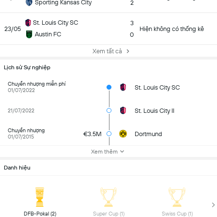
Sporting Kansas City
2
St. Louis City SC
3
23/05
Hiện không có thống kê
Austin FC
0
Xem tất cả
Lịch sử Sự nghiệp
Chuyển nhượng miễn phí
St. Louis City SC
01/07/2022
St. Louis City II
21/07/2022
Chuyển nhượng
€3.5M
Dortmund
01/07/2015
Xem thêm
Danh hiệu
 DFB-Pokal (2) 
 Super Cup (1) 
 Swiss Cup (1) 