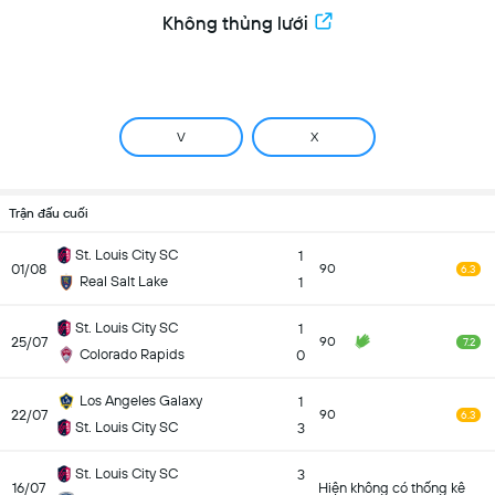
Không thủng lưới
V
X
Trận đấu cuối
St. Louis City SC
1
01/08
90
6.3
Real Salt Lake
1
St. Louis City SC
1
25/07
90
7.2
Colorado Rapids
0
Los Angeles Galaxy
1
22/07
90
6.3
St. Louis City SC
3
St. Louis City SC
3
16/07
Hiện không có thống kê