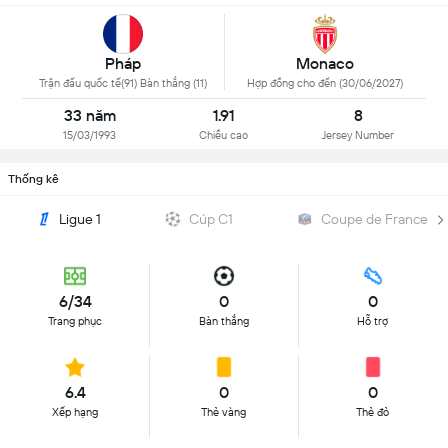
Pháp
Monaco
Trận đấu quốc tế(91) Bàn thắng (11)
Hợp đồng cho đến (30/06/2027)
33 năm
1.91
8
15/03/1993
Chiều cao
Jersey Number
Thống kê
Ligue 1
Cúp C1
Coupe de France
6/34
0
0
Trang phục
Bàn thắng
Hỗ trợ
6.4
0
0
Xếp hạng
Thẻ vàng
Thẻ đỏ