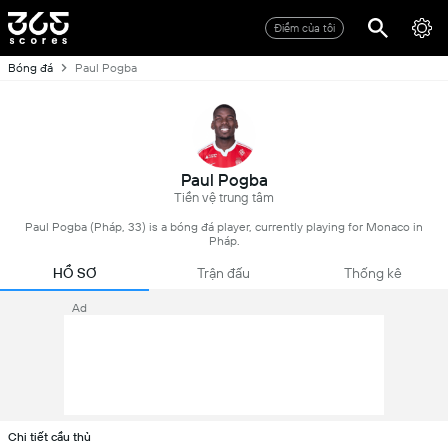
Điểm của tôi
Bóng đá
Paul Pogba
Paul Pogba
Tiền vệ trung tâm
Paul Pogba (Pháp, 33) is a bóng đá player, currently playing for Monaco in
Pháp.
HỒ SƠ
Trận đấu
Thống kê
Ad
Chi tiết cầu thủ