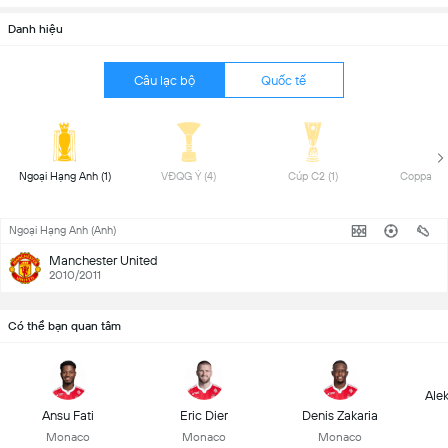
Danh hiệu
Câu lạc bộ
Quốc tế
 Ngoại Hạng Anh (1) 
 VĐQG Ý (4) 
 Cúp C2 (1) 
Ngoại Hạng Anh (Anh)
Manchester United
2010/2011
Có thể bạn quan tâm
Ale
Ansu Fati
Eric Dier
Denis Zakaria
Monaco
Monaco
Monaco