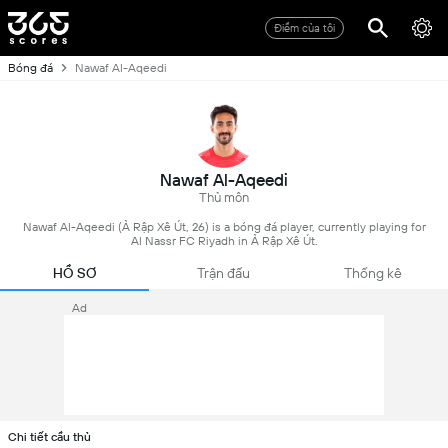
Điểm của tôi
Bóng đá
Nawaf Al-Aqeedi
Nawaf Al-Aqeedi
Thủ môn
Nawaf Al-Aqeedi (Ả Rập Xê Út, 26) is a bóng đá player, currently playing for
Al Nassr FC Riyadh in Ả Rập Xê Út.
HỒ SƠ
Trận đấu
Thống kê
Ad
Chi tiết cầu thủ