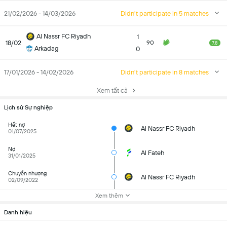
21/02/2026 - 14/03/2026
Didn't participate in 5 matches
Al Nassr FC Riyadh
1
18/02
90
7.8
Arkadag
0
17/01/2026 - 14/02/2026
Didn't participate in 8 matches
Xem tất cả
Lịch sử Sự nghiệp
Hết nợ
Al Nassr FC Riyadh
01/07/2025
Nợ
Al Fateh
31/01/2025
Chuyển nhượng
Al Nassr FC Riyadh
02/09/2022
Xem thêm
Danh hiệu