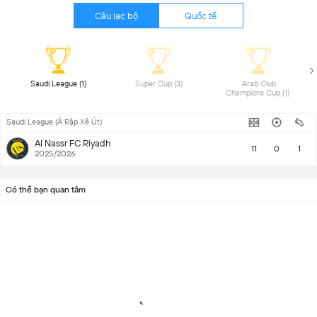
Câu lạc bộ
Quốc tế
 Saudi League (1) 
 Super Cup (3) 
 Arab Club 
Champions Cup (1) 
Saudi League (Ả Rập Xê Út)
Al Nassr FC Riyadh
11
0
1
2025/2026
Có thể bạn quan tâm