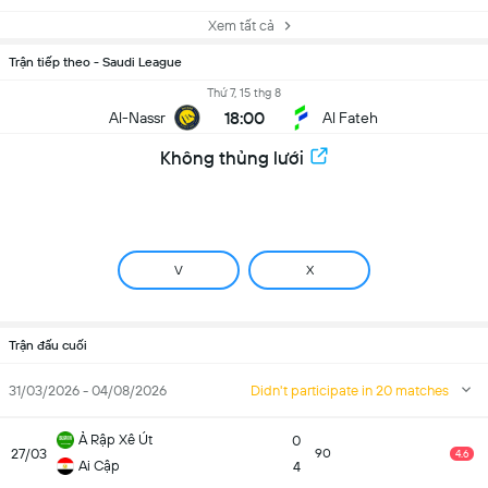
Xem tất cả
Trận tiếp theo - Saudi League
Thứ 7, 15 thg 8
18:00
Al-Nassr
Al Fateh
Không thủng lưới
V
X
Trận đấu cuối
31/03/2026 - 04/08/2026
Didn't participate in 20 matches
Ả Rập Xê Út
0
27/03
90
4.6
Ai Cập
4