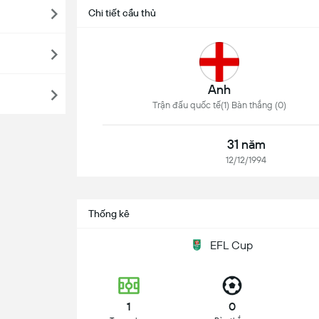
Chi tiết cầu thủ
Anh
Trận đấu quốc tế(1) Bàn thắng (0)
31 năm
12/12/1994
Thống kê
EFL Cup
1
0