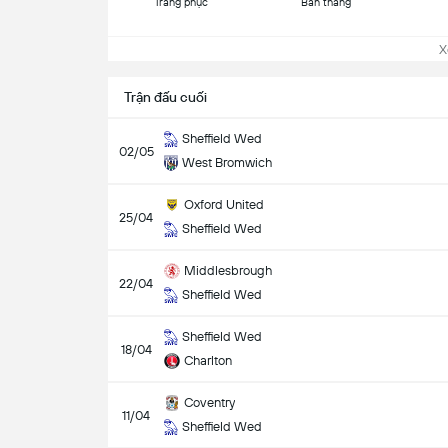
Trang phục
Bàn thắng
Xem
Trận đấu cuối
Sheffield Wed
02/05
West Bromwich
Oxford United
25/04
Sheffield Wed
Middlesbrough
22/04
Sheffield Wed
Sheffield Wed
18/04
Charlton
Coventry
11/04
Sheffield Wed