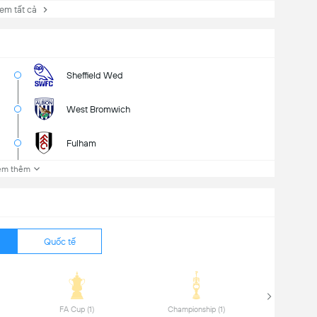
 tất cả
Sheffield Wed
West Bromwich
Fulham
em thêm
Quốc tế
 FA Cup (1) 
 Championship (1) 