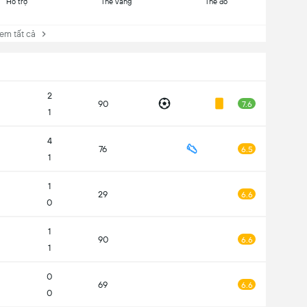
Hỗ trợ
Thẻ vàng
Thẻ đỏ
 tất cả
2
90
7.6
1
4
76
6.5
1
1
29
6.6
0
1
90
6.6
1
0
69
6.6
0