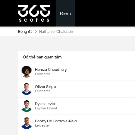
Điểm
Bóng đá
Nathaniel Chalobah
Có thể bạn quan tâm
Hamza Choudhury
Leicester
Oliver Skipp
Leicester
Dylan Levitt
Leyton Orient
Bobby De Cordova-Reid
Leicester