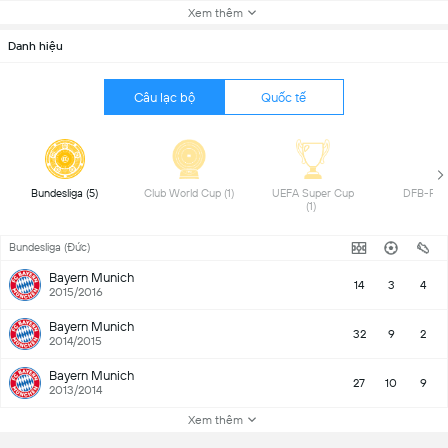
Xem thêm
Danh hiệu
Câu lạc bộ
Quốc tế
 Bundesliga (5) 
 Club World Cup (1) 
 UEFA Super Cup 
(1) 
Bundesliga (Đức)
Bayern Munich
14
3
4
2015/2016
Bayern Munich
32
9
2
2014/2015
Bayern Munich
27
10
9
2013/2014
Xem thêm