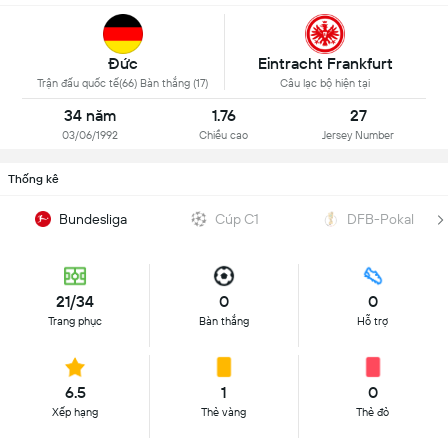
Đức
Eintracht Frankfurt
Trận đấu quốc tế(66) Bàn thắng (17)
Câu lạc bộ hiện tại
34 năm
1.76
27
03/06/1992
Chiều cao
Jersey Number
Thống kê
Bundesliga
Cúp C1
DFB-Pokal
21/34
0
0
Trang phục
Bàn thắng
Hỗ trợ
6.5
1
0
Xếp hạng
Thẻ vàng
Thẻ đỏ