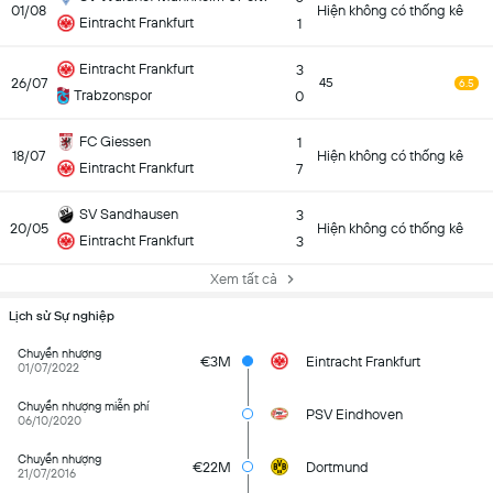
01/08
Hiện không có thống kê
Eintracht Frankfurt
1
Eintracht Frankfurt
3
26/07
45
6.5
Trabzonspor
0
FC Giessen
1
18/07
Hiện không có thống kê
Eintracht Frankfurt
7
SV Sandhausen
3
20/05
Hiện không có thống kê
Eintracht Frankfurt
3
Xem tất cả
Lịch sử Sự nghiệp
Chuyển nhượng
€3M
Eintracht Frankfurt
01/07/2022
Chuyển nhượng miễn phí
PSV Eindhoven
06/10/2020
Chuyển nhượng
€22M
Dortmund
21/07/2016