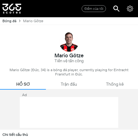
Điểm của tôi
Bóng đá
Mario Götze
Mario Götze
Tiền vệ tấn công
Mario Götze (Đức, 34) is a bóng đá player, currently playing for Eintracht
Frankfurt in Đức.
HỒ SƠ
Trận đấu
Thống kê
Ad
Chi tiết cầu thủ