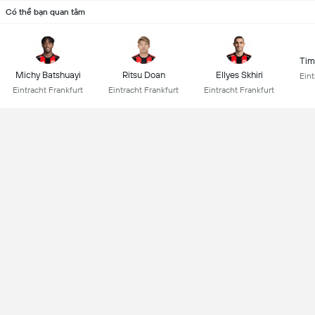
Có thể bạn quan tâm
Tim
Michy Batshuayi
Ritsu Doan
Ellyes Skhiri
Eint
Eintracht Frankfurt
Eintracht Frankfurt
Eintracht Frankfurt