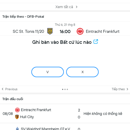
Xem tất cả
Trận tiếp theo - DFB-Pokal
Thứ 6, 21 thg 8
16:00
SC St. Tonis 11/20
Eintracht Frankfurt
Ghi bàn vào Bất cứ lúc nào
V
X
Previous
Tiếp theo
Trận đấu cuối
Eintracht Frankfurt
2
08/08
Hiện không có thống kê
Hull City
0
SV Waldhof Mannheim 07 e.V.
0