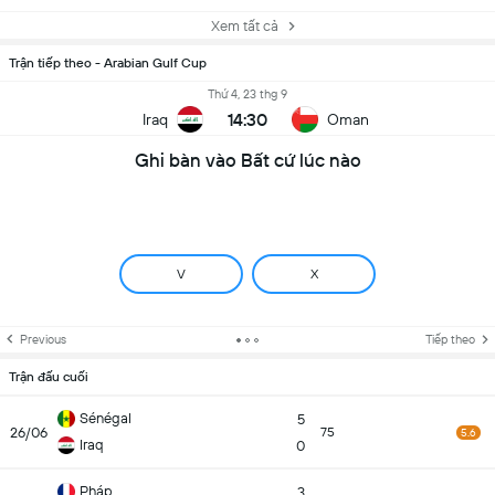
Xem tất cả
Trận tiếp theo - Arabian Gulf Cup
Thứ 4, 23 thg 9
14:30
Iraq
Oman
Ghi bàn vào Bất cứ lúc nào
V
X
Previous
Tiếp theo
Trận đấu cuối
Sénégal
5
26/06
75
5.6
Iraq
0
Pháp
3