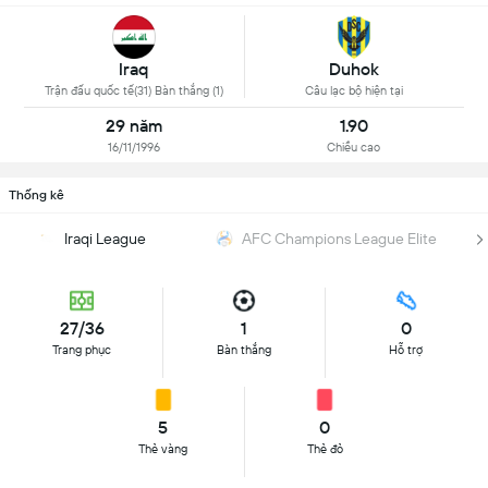
Iraq
Duhok
Trận đấu quốc tế(31) Bàn thắng (1)
Câu lạc bộ hiện tại
29 năm
1.90
16/11/1996
Chiều cao
Thống kê
Iraqi League
AFC Champions League Elite
27/36
1
0
Trang phục
Bàn thắng
Hỗ trợ
5
0
Thẻ vàng
Thẻ đỏ