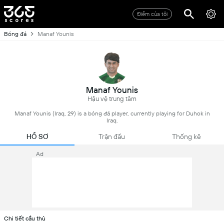
Điểm của tôi
Bóng đá
Manaf Younis
Manaf Younis
Hậu vệ trung tâm
Manaf Younis (Iraq, 29) is a bóng đá player, currently playing for Duhok in
Iraq.
HỒ SƠ
Trận đấu
Thống kê
Ad
Chi tiết cầu thủ