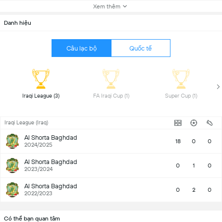
Xem thêm
Danh hiệu
Câu lạc bộ
Quốc tế
 Iraqi League (3) 
 FA Iraqi Cup (1) 
 Super Cup (1) 
Iraqi League (Iraq)
Al Shorta Baghdad
18
0
0
2024/2025
Al Shorta Baghdad
0
1
0
2023/2024
Al Shorta Baghdad
0
2
0
2022/2023
Có thể bạn quan tâm