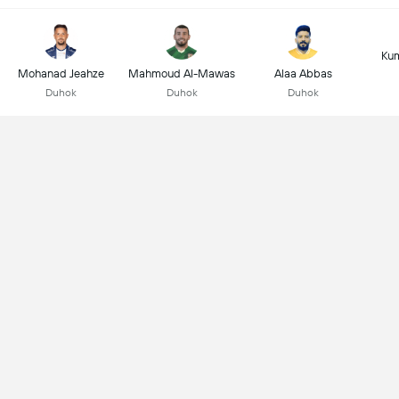
Kum
Mohanad Jeahze
Mahmoud Al-Mawas
Alaa Abbas
Duhok
Duhok
Duhok