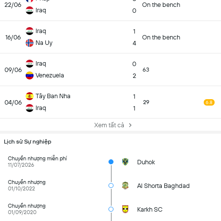
22/06
On the bench
Iraq
0
Iraq
1
16/06
On the bench
Na Uy
4
Iraq
0
09/06
63
Venezuela
2
Tây Ban Nha
1
04/06
29
6.8
Iraq
1
Xem tất cả
Lịch sử Sự nghiệp
Chuyển nhượng miễn phí
Duhok
11/07/2026
Chuyển nhượng
Al Shorta Baghdad
01/10/2022
Chuyển nhượng
Karkh SC
01/09/2020