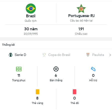
Portuguesa-RJ
Brazil
Câu lạc bộ hiện tại
Quốc tịch
30 năm
1.91
20/09/1995
Chiều cao
Thống kê
Serie D
Copa do Brasil
Paulista
11
6
0
Trang phục
Bàn thắng
Hỗ trợ
8
0
Thẻ vàng
Thẻ đỏ