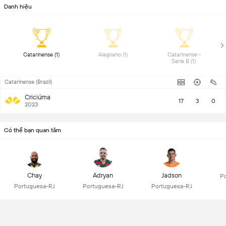
Danh hiệu
 Catarinense (1) 
 Alagoano (1) 
 Catarinense - 
Serie B (1) 
Catarinense (Brazil)
Criciúma
17
3
0
2023
Có thể bạn quan tâm
Chay
Adryan
Jadson
Po
Portuguesa-RJ
Portuguesa-RJ
Portuguesa-RJ