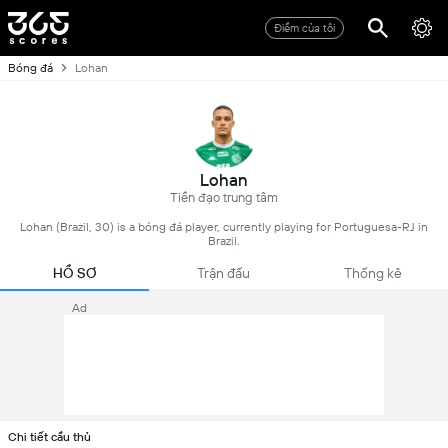
Điểm của tôi
Bóng đá
Lohan
Lohan
Tiền đạo trung tâm
Lohan (Brazil, 30) is a bóng đá player, currently playing for Portuguesa-RJ in
Brazil.
HỒ SƠ
Trận đấu
Thống kê
Ad
Chi tiết cầu thủ