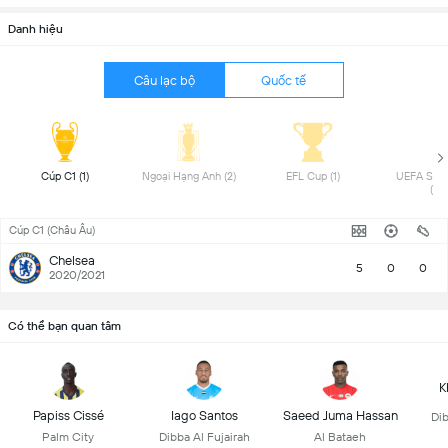
Danh hiệu
Câu lạc bộ
Quốc tế
 Cúp C1 (1) 
 Ngoại Hạng Anh (2) 
 EFL Cup (1) 
 UEFA Supe
(1) 
Cúp C1 (Châu Âu)
Chelsea
5
0
0
2020/2021
Có thể bạn quan tâm
K
Papiss Cissé
Iago Santos
Saeed Juma Hassan
Dib
Palm City
Dibba Al Fujairah
Al Bataeh