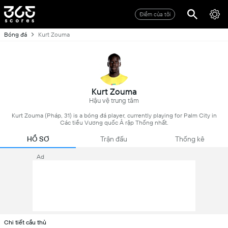
Điểm của tôi
Bóng đá
Kurt Zouma
Kurt Zouma
Hậu vệ trung tâm
Kurt Zouma (Pháp, 31) is a bóng đá player, currently playing for Palm City in
Các tiểu Vương quốc Ả rập Thống nhất.
HỒ SƠ
Trận đấu
Thống kê
Ad
Chi tiết cầu thủ