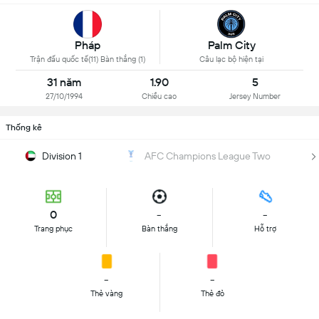
Palm City
Pháp
Câu lạc bộ hiện tại
Trận đấu quốc tế(11) Bàn thắng (1)
31 năm
1.90
5
27/10/1994
Chiều cao
Jersey Number
Thống kê
Division 1
AFC Champions League Two
0
-
-
Trang phục
Bàn thắng
Hỗ trợ
-
-
Thẻ vàng
Thẻ đỏ