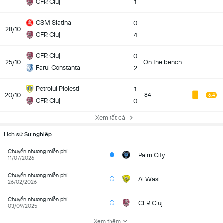
CFR Cluj
1
CSM Slatina
0
28/10
CFR Cluj
4
CFR Cluj
0
25/10
On the bench
Farul Constanta
2
Petrolul Ploiesti
1
20/10
84
6.4
CFR Cluj
0
Xem tất cả
Lịch sử Sự nghiệp
Chuyển nhượng miễn phí
Palm City
11/07/2026
Chuyển nhượng miễn phí
Al Wasl
26/02/2026
Chuyển nhượng miễn phí
CFR Cluj
03/09/2025
Xem thêm