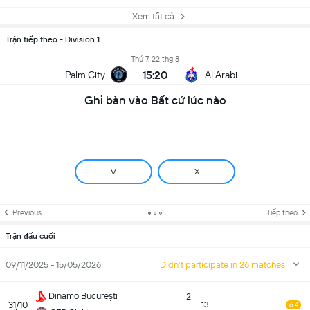
Xem tất cả
Trận tiếp theo - Division 1
Thứ 7, 22 thg 8
15:20
Palm City
Al Arabi
Ghi bàn vào Bất cứ lúc nào
V
X
Previous
Tiếp theo
Trận đấu cuối
09/11/2025 - 15/05/2026
Didn't participate in 26 matches
Dinamo București
2
31/10
13
6.4